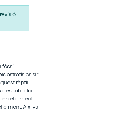
revisió
 fòssil
 astrofísics sir
quest rèptil
u descobridor.
ar en el ciment
 ciment. Així va