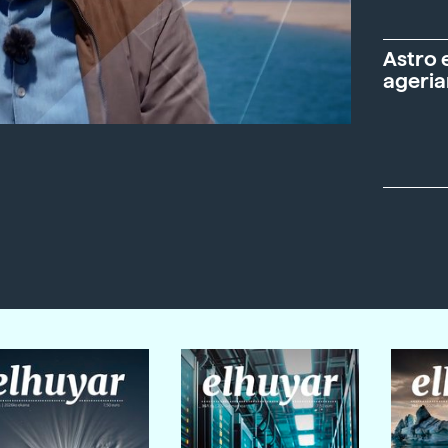
Astro 
ageria