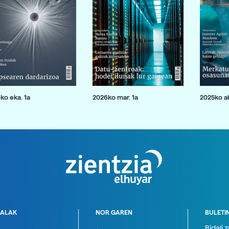
ko eka. 1a
2026ko mar. 1a
2025ko ab
ALAK
NOR GAREN
BULETI
Bidali 