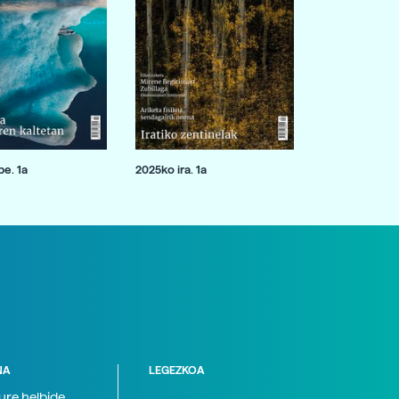
e. 1a
2025ko ira. 1a
NA
LEGEZKOA
zure helbide