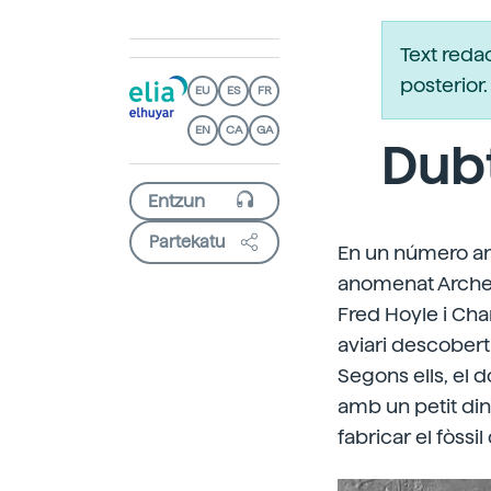
Text reda
posterio
EU
ES
FR
EN
CA
GA
Dubt
Partekatu
En un número ant
anomenat Archeop
Fred Hoyle i Cha
aviari descobert
Segons ells, el d
amb un petit din
fabricar el fòssil 