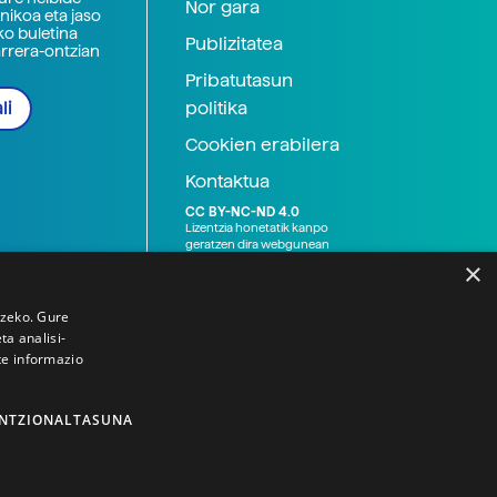
Nor gara
nikoa eta jaso
ko buletina
Publizitatea
arrera-ontzian
Pribatutasun
politika
li
Cookien erabilera
Kontaktua
CC BY-NC-ND 4.0
Lizentzia honetatik kanpo
geratzen dira webgunean
argitaratutako baliabide
×
grafikoak (argazki eta
ilustrazioak), baita Elhuyar ez
den bestelako erakunde eta
tzeko. Gure
norbanakoek idatzitakoak
a analisi-
ere. Kanpo-esteken bidez
te informazio
emandako edukiak esteka
horietan agertzen den
lizentziapean daude,
gehienetan copyright-a
NTZIONALTASUNA