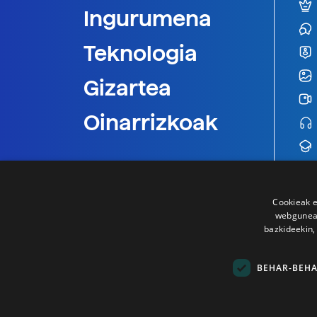
Ingurumena
Teknologia
Gizartea
Oinarrizkoak
Cookieak e
webgunear
bazkideekin,
BEHAR-BEH