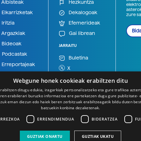
Albisteak
Hezkuntza
elektro
astero
Elkarrizketak
Dekalogoak
zure s
Iritzia
Efemerideak
Bida
Argazkiak
Gai librean
Bideoak
JARRAITU
Podcastak
Buletina
Erreportajeak
X
BlueSky
Webgune honek cookieak erabiltzen ditu
Mastodon
rabiltzen ditugu edukia, iragarkiak pertsonalizatzeko eta gure trafikoa azter
en erabilerari buruzko informazioa ere partekatzen dugu gure publizitate- et
Telegram
 zuk eman diezun edo haiek beren zerbitzuak erabiltzeagatik bildu duten bes
batzuekin konbina dezaketenak.
ARREZKOA
ERRENDIMENDUA
BIDERATZEA
FU
GUZTIAK ONARTU
GUZTIAK UKATU