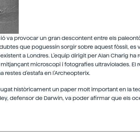
ó va provocar un gran descontent entre els paleontò
s dubtes que poguessin sorgir sobre aquest fòssil, es 
l existent a Londres. L'equip dirigit per Alan Charig ha 
mitjançant microscopi i fotografies ultraviolades. El re
 ha restes d'estafa en l'Archeopterix.
 jugat històricament un paper molt important en la teor
xley, defensor de Darwin, va poder afirmar que els oc