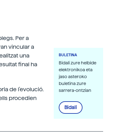
legs. Per a
van vincular a
realitzat una
BULETINA
Bidali zure helbide
sultat final ha
elektronikoa eta
jaso asteroko
buletina zure
ia de l'evolució.
sarrera-ontzian
ells procedien
Bidali