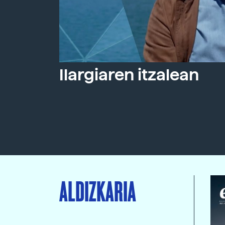
Ilargiaren itzalean
ALDIZKARIA