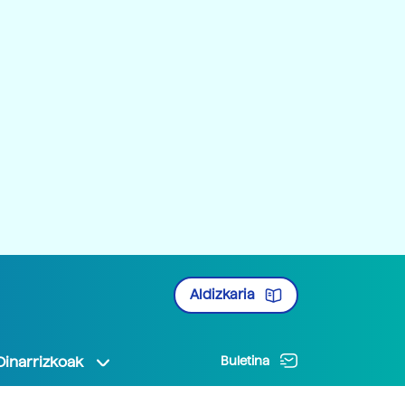
Aldizkaria
Oinarrizkoak
Buletina