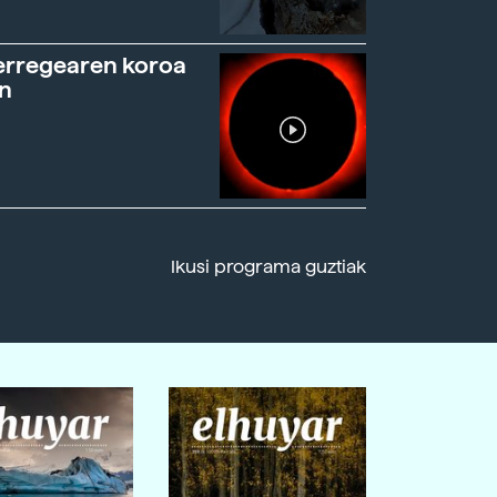
erregearen koroa
n
Ikusi programa guztiak