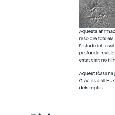
Aquesta afirmaci
resoldre tots el
l'estudi del fòssi
profunda revisió 
estat clar: no hi
Aquest fòssil ha
Gràcies a ell Hu
dels rèptils.