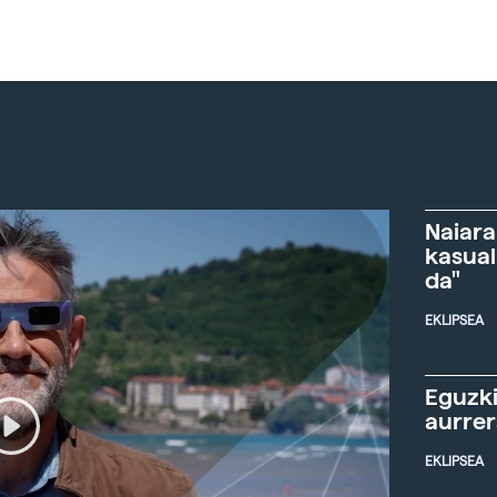
Naiara
kasual
da"
EKLIPSEA
Eguzki
aurre
EKLIPSEA