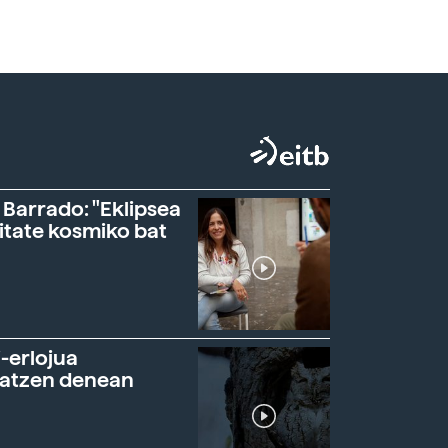
 Barrado: "Eklipsea
itate kosmiko bat
-erlojua
ratzen denean