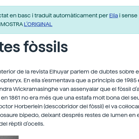
ctat en basc i traduït automàticament per
Elia
i sense 
r. MOSTRA
L’ORIGINAL
es fòssils
erior de la revista Elhuyar parlem de dubtes sobre el
teryx. En ella s'esmentava que a principis de 1985 els
ndra Wickramasinghe van assenyalar que el fòssil d'a
 en 1861 no era més que una estafa molt bona del se
octor Horberlein (descobridor del fòssil) el va col·loc
osaure bipedo, deixant després restes de lumen en el
del rèptil d'ocells.