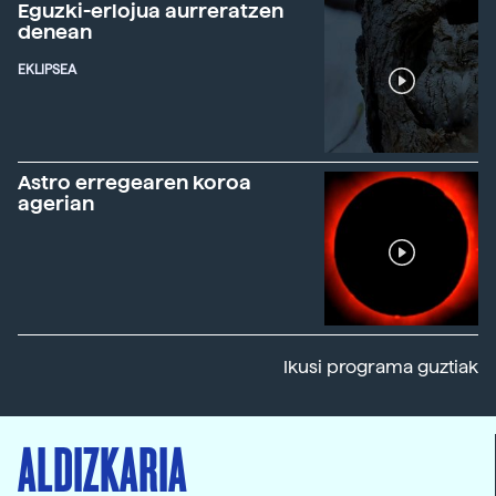
Eguzki-erlojua aurreratzen
denean
EKLIPSEA
Astro erregearen koroa
agerian
Ikusi programa guztiak
ALDIZKARIA