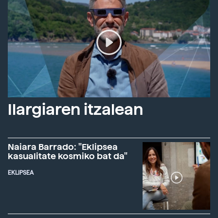
Ilargiaren itzalean
Naiara Barrado: "Eklipsea
kasualitate kosmiko bat da"
EKLIPSEA