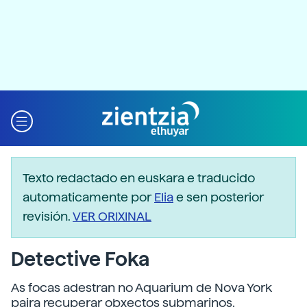
Texto redactado en euskara e traducido
automaticamente por
Elia
e sen posterior
revisión.
VER ORIXINAL
Detective Foka
As focas adestran no Aquarium de Nova York
paira recuperar obxectos submarinos.