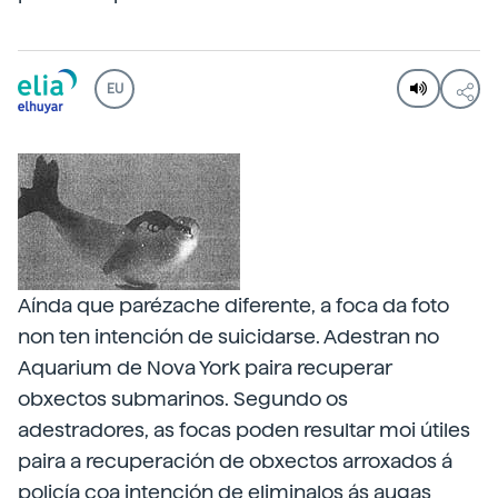
EU
Aínda que parézache diferente, a foca da foto
non ten intención de suicidarse. Adestran no
Aquarium de Nova York paira recuperar
obxectos submarinos. Segundo os
adestradores, as focas poden resultar moi útiles
paira a recuperación de obxectos arroxados á
policía coa intención de eliminalos ás augas