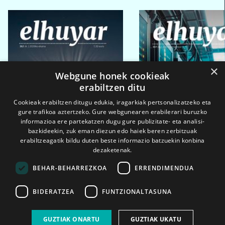
×
Webgune honek cookieak
erabiltzen ditu
Cookieak erabiltzen ditugu edukia, iragarkiak pertsonalizatzeko eta
gure trafikoa aztertzeko. Gure webgunearen erabilerari buruzko
informazioa ere partekatzen dugu gure publizitate- eta analisi-
bazkideekin, zuk eman diezun edo haiek beren zerbitzuak
erabiltzeagatik bildu duten beste informazio batzuekin konbina
dezaketenak.
BEHAR-BEHARREZKOA
ERRENDIMENDUA
BIDERATZEA
FUNTZIONALTASUNA
2026ko eka. 1a
2026ko mar. 1a
GUZTIAK ONARTU
GUZTIAK UKATU