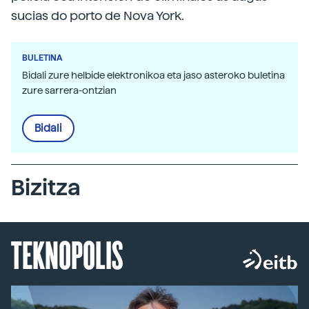
sucias do porto de Nova York.
BULETINA
Bidali zure helbide elektronikoa eta jaso asteroko buletina
zure sarrera-ontzian
Bidali
Bizitza
TEKNOPOLIS