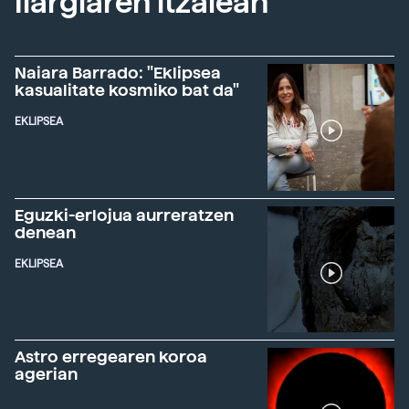
Ilargiaren itzalean
Naiara Barrado: "Eklipsea
kasualitate kosmiko bat da"
EKLIPSEA
Eguzki-erlojua aurreratzen
denean
EKLIPSEA
Astro erregearen koroa
agerian