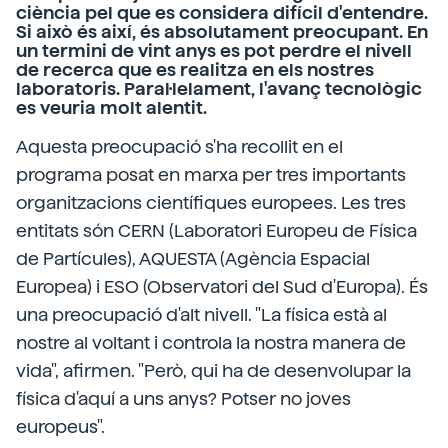
ciència pel que es considera difícil d'entendre.
Si això és així, és absolutament preocupant. En
un termini de vint anys es pot perdre el nivell
de recerca que es realitza en els nostres
laboratoris. Paral·lelament, l'avanç tecnològic
es veuria molt alentit.
Aquesta preocupació s'ha recollit en el
programa posat en marxa per tres importants
organitzacions científiques europees. Les tres
entitats són CERN (Laboratori Europeu de Física
de Partícules), AQUESTA (Agència Espacial
Europea) i ESO (Observatori del Sud d'Europa). És
una preocupació d'alt nivell. "La física està al
nostre al voltant i controla la nostra manera de
vida", afirmen. "Però, qui ha de desenvolupar la
física d'aquí a uns anys? Potser no joves
europeus".