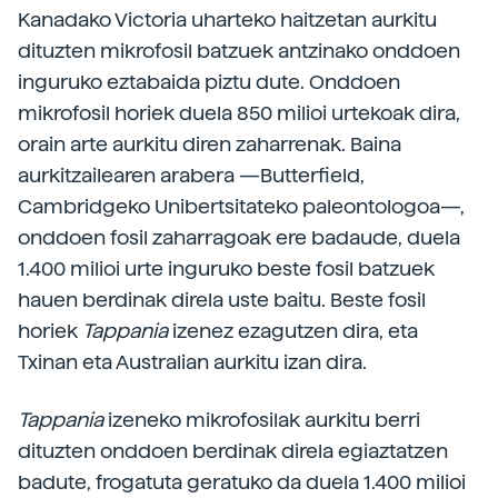
Kanadako Victoria uharteko haitzetan aurkitu
dituzten mikrofosil batzuek antzinako onddoen
inguruko eztabaida piztu dute. Onddoen
mikrofosil horiek duela 850 milioi urtekoak dira,
orain arte aurkitu diren zaharrenak. Baina
aurkitzailearen arabera —Butterfield,
Cambridgeko Unibertsitateko paleontologoa—,
onddoen fosil zaharragoak ere badaude, duela
1.400 milioi urte inguruko beste fosil batzuek
hauen berdinak direla uste baitu. Beste fosil
horiek
Tappania
izenez ezagutzen dira, eta
Txinan eta Australian aurkitu izan dira.
Tappania
izeneko mikrofosilak aurkitu berri
dituzten onddoen berdinak direla egiaztatzen
badute, frogatuta geratuko da duela 1.400 milioi