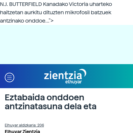
N.J. BUTTERFIELD Kanadako Victoria uharteko
haitzetan aurkitu dituzten mikrofosil batzuek
antzinako onddoe…">
Eztabaida onddoen
antzinatasuna dela eta
Elhuyar aldizkaria: 206
Elhuyar Zientzia