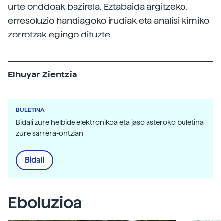
urte onddoak bazirela. Eztabaida argitzeko,
erresoluzio handiagoko irudiak eta analisi kimiko
zorrotzak egingo dituzte.
Elhuyar Zientzia
BULETINA
Bidali zure helbide elektronikoa eta jaso asteroko buletina
zure sarrera-ontzian
Bidali
Eboluzioa