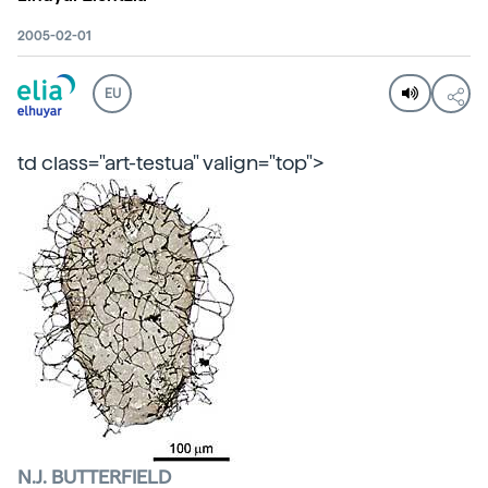
2005-02-01
EU
td class="art-testua" valign="top">
N.J. BUTTERFIELD