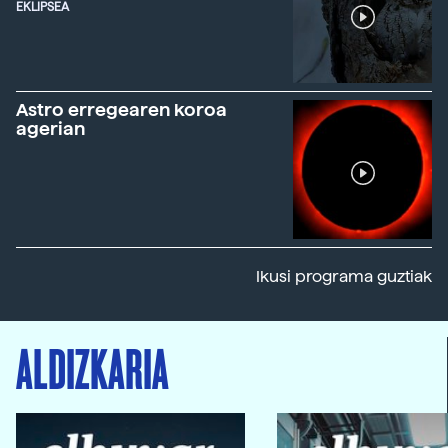
EKLIPSEA
Astro erregearen koroa
agerian
Ikusi programa guztiak
ALDIZKARIA