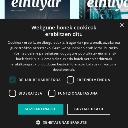
×
Webgune honek cookieak
erabiltzen ditu
Cookieak erabiltzen ditugu edukia, iragarkiak pertsonalizatzeko eta
gure trafikoa aztertzeko. Gure webgunearen erabilerari buruzko
informazioa ere partekatzen dugu gure publizitate- eta analisi-
bazkideekin, zuk eman diezun edo haiek beren zerbitzuak
erabiltzeagatik bildu duten beste informazio batzuekin konbina
dezaketenak.
BEHAR-BEHARREZKOA
ERRENDIMENDUA
BIDERATZEA
FUNTZIONALTASUNA
2026ko eka. 1a
2026ko mar. 1a
GUZTIAK ONARTU
GUZTIAK UKATU
XEHETASUNAK ERAKUTSI