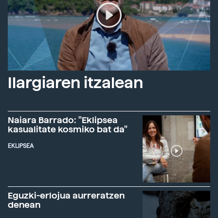
Ilargiaren itzalean
Naiara Barrado: "Eklipsea
kasualitate kosmiko bat da"
EKLIPSEA
Eguzki-erlojua aurreratzen
denean