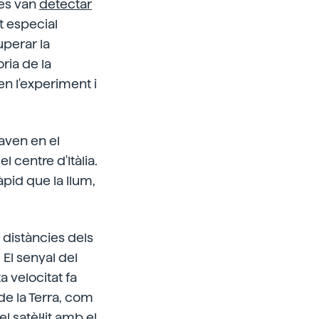
 es van
detectar
at especial
uperar la
ria de la
 en l'experiment i
maven en el
l centre d'Itàlia.
pid que la llum,
 distàncies dels
El senyal del
a velocitat fa
 de la Terra, com
el satèl·lit amb el