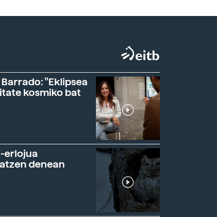
 Barrado: "Eklipsea
itate kosmiko bat
-erlojua
ratzen denean