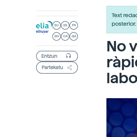
Text reda
posterio
EU
ES
FR
EN
CA
GA
No v
ràpi
Partekatu
labo