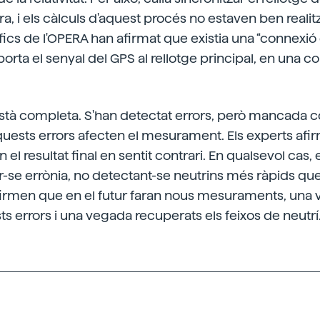
rra, i els càlculs d'aquest procés no estaven ben realitza
ífics de l'OPERA han afirmat que existia una “connexi
orta el senyal del GPS al rellotge principal, en una c
 està completa. S'han detectat errors, però mancada
uests errors afecten el mesurament. Els experts afi
n el resultat final en sentit contrari. En qualsevol ca
-se errònia, no detectant-se neutrins més ràpids que l
afirmen que en el futur faran nous mesuraments, una
 errors i una vegada recuperats els feixos de neutrí