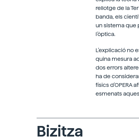
rellotge de la Te
banda, els cient
un sistema que p
l'òptica.
L'explicació no
quina mesura aq
dos errors altere
ha de considerar
físics d'OPERA 
esmenats aquests
Bizitza