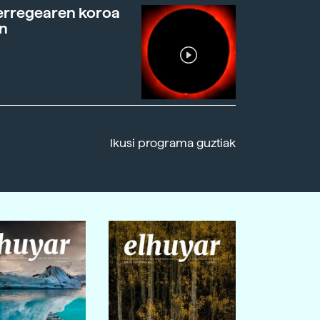
erregearen koroa
n
Ikusi programa guztiak