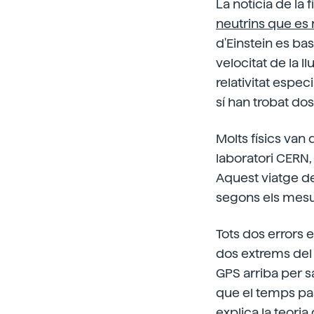
La notícia de la
neutrins que es
d'Einstein es ba
velocitat de la l
relativitat espec
sí han trobat dos
Molts físics van
laboratori CERN, 
Aquest viatge de
segons els mesu
Tots dos errors 
dos extrems del 
GPS arriba per sa
que el temps passi
explica la teoria 