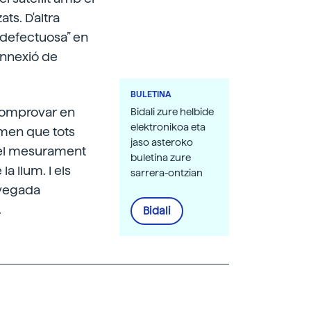
ts. D'altra
ó defectuosa” en
onnexió de
BULETINA
 comprovar en
Bidali zure helbide
elektronikoa eta
rmen que tots
jaso asteroko
s, el mesurament
buletina zure
a llum. I els
sarrera-ontzian
 vegada
.
Bidali