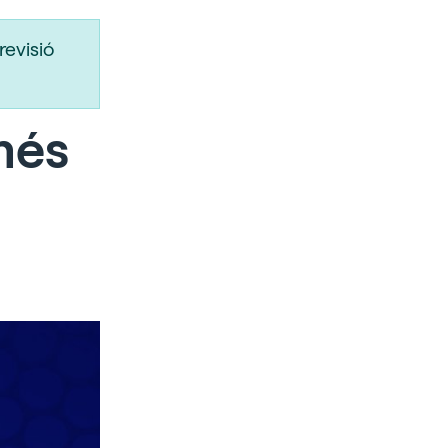
revisió
més