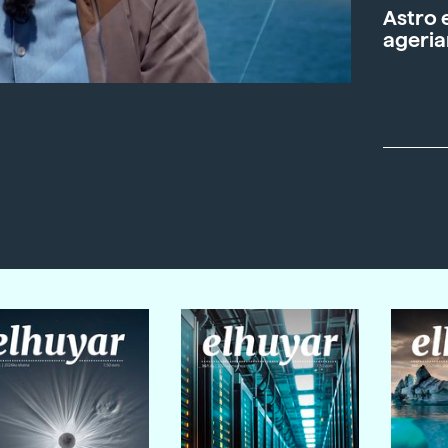
Astro 
ageria