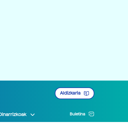
Aldizkaria
Oinarrizkoak
Buletina