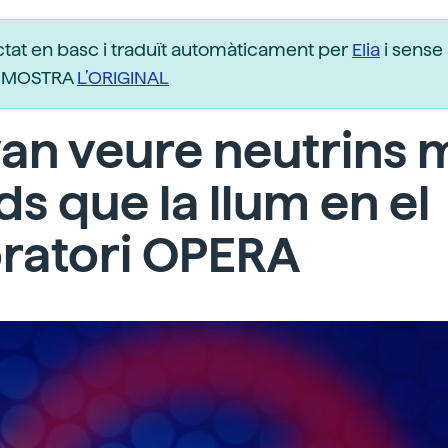
ctat en basc i traduït automàticament per
Elia
i sense 
r. MOSTRA
L’ORIGINAL
an veure neutrins 
ds que la llum en el
ratori OPERA