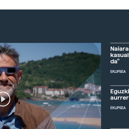
Naiara
kasual
da"
EKLIPSEA
Eguzki
aurre
EKLIPSEA