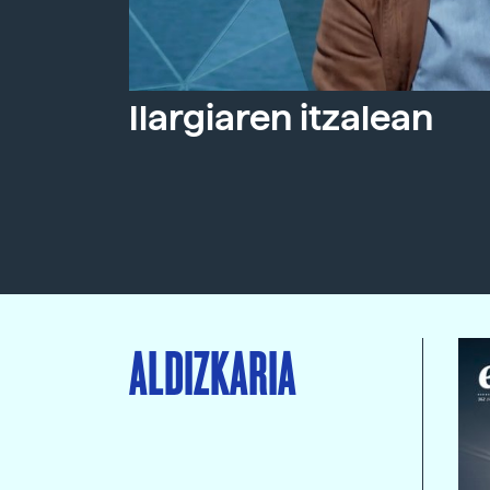
Ilargiaren itzalean
ALDIZKARIA