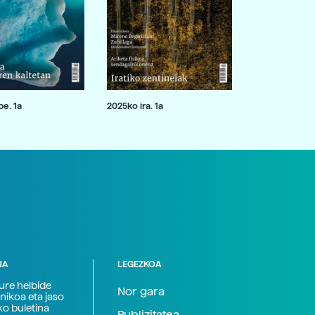
e. 1a
2025ko ira. 1a
NA
LEGEZKOA
zure helbide
Nor gara
nikoa eta jaso
ko buletina
Publizitatea