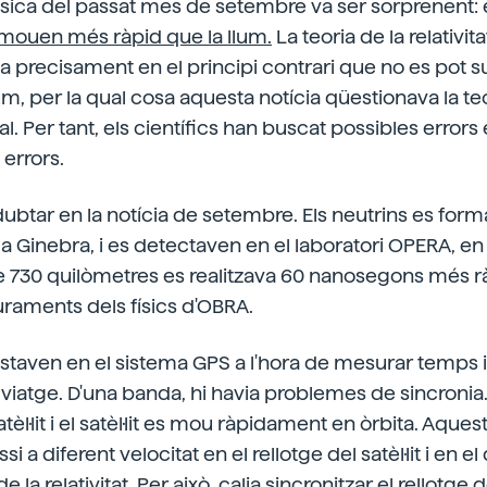
 física del passat mes de setembre va ser sorprenent:
 mouen més ràpid que la llum.
La teoria de la relativit
sa precisament en el principi contrari que no es pot s
lum, per la qual cosa aquesta notícia qüestionava la teo
ial. Per tant, els científics han buscat possibles errors
 errors.
 dubtar en la notícia de setembre. Els neutrins es for
a Ginebra, i es detectaven en el laboratori OPERA, en e
 730 quilòmetres es realitzava 60 nanosegons més rà
raments dels físics d'OBRA.
estaven en el sistema GPS a l'hora de mesurar temps i
viatge. D'una banda, hi havia problemes de sincronia. 
tèl·lit i el satèl·lit es mou ràpidament en òrbita. Aquest
 a diferent velocitat en el rellotge del satèl·lit i en el
de la relativitat. Per això, calia sincronitzar el rellotge d