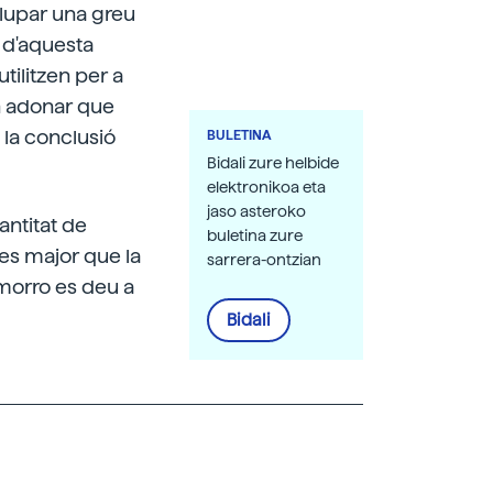
olupar una greu
 d'aquesta
tilitzen per a
an adonar que
 la conclusió
BULETINA
Bidali zure helbide
elektronikoa eta
jaso asteroko
antitat de
buletina zure
es major que la
sarrera-ontzian
amorro es deu a
Bidali