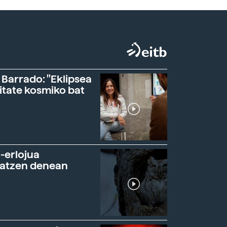
 Barrado: "Eklipsea
itate kosmiko bat
-erlojua
ratzen denean