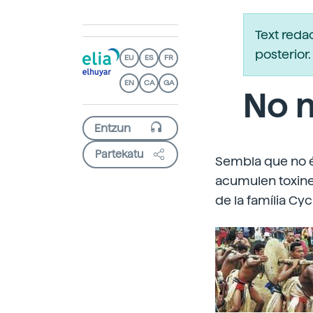
Text reda
posterio
EU
ES
FR
EN
CA
GA
No 
Partekatu
Sembla que no é
acumulen toxines
de la família Cy