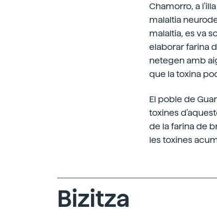
Chamorro, a l'il
malaltia neurode
malaltia, es va s
elaborar farina 
netegen amb aigu
que la toxina pod
El poble de Guam
toxines d'aquest
de la farina de 
les toxines acum
Bizitza