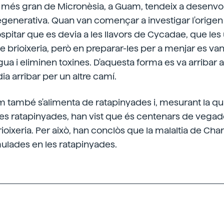
la més gran de Micronèsia, a Guam, tendeix a desenv
generativa. Quan van començar a investigar l'origen
ospitar que es devia a les llavors de Cycadae, que les u
de brioixeria, però en preparar-les per a menjar es v
a i eliminen toxines. D'aquesta forma es va arribar a
ia arribar per un altre camí.
 també s'alimenta de ratapinyades i, mesurant la qu
es ratapinyades, han vist que és centenars de vegad
brioixeria. Per això, han conclòs que la malaltia de Ch
ulades en les ratapinyades.