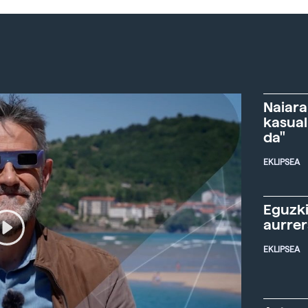
Naiara
kasual
da"
EKLIPSEA
Eguzki
aurre
EKLIPSEA