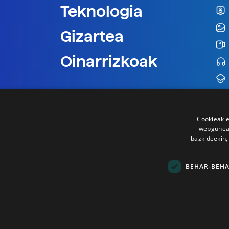
Teknologia
Gizartea
Oinarrizkoak
Cookieak e
webgunear
bazkideekin,
BEHAR-BEH