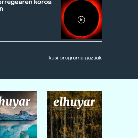
erregearen koroa
n
Ikusi programa guztiak