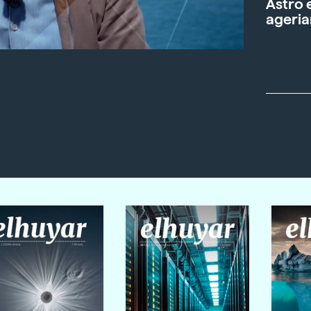
Astro 
ageria