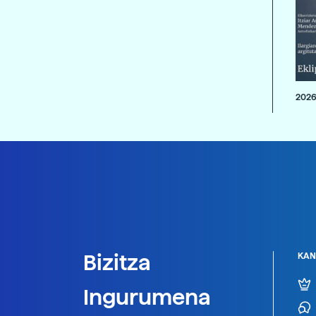
2026
Bizitza
KAN
Ingurumena