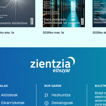
ko eka. 1a
2026ko mar. 1a
2025ko ab
ALAK
NOR GAREN
BULETI
Bidali 
Albisteak
Hezkuntza
elektro
astero
Elkarrizketak
Dekalogoak
zure s