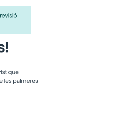
revisió
s!
ist que
de les palmeres