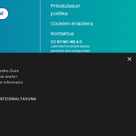
Pribatutasun
politika
li
Cookien erabilera
Kontaktua
CC BY-NC-ND 4.0
Lizentzia honetatik kanpo
geratzen dira webgunean
argitaratutako baliabide
×
grafikoak (argazki eta
ilustrazioak), baita Elhuyar ez
den bestelako erakunde eta
tzeko. Gure
norbanakoek idatzitakoak
a analisi-
ere. Kanpo-esteken bidez
te informazio
emandako edukiak esteka
horietan agertzen den
lizentziapean daude,
gehienetan copyright-a
NTZIONALTASUNA