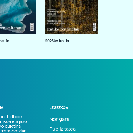
e. 1a
2025ko ira. 1a
NA
LEGEZKOA
zure helbide
Nor gara
nikoa eta jaso
ko buletina
Publizitatea
arrera-ontzian