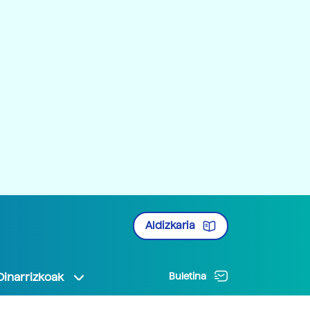
Aldizkaria
Oinarrizkoak
Buletina