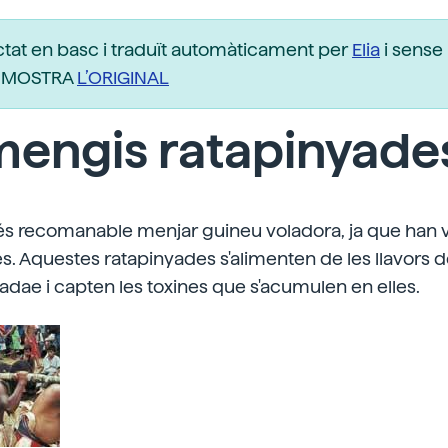
ctat en basc i traduït automàticament per
Elia
i sense 
r. MOSTRA
L’ORIGINAL
mengis ratapinyade
s recomanable menjar guineu voladora, ja que han v
. Aquestes ratapinyades s'alimenten de les llavors 
cadae i capten les toxines que s'acumulen en elles.