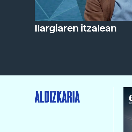
Ilargiaren itzalean
ALDIZKARIA