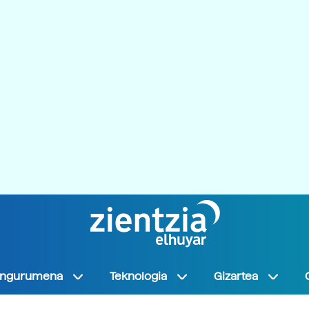
Ingurumena
Teknologia
Gizartea