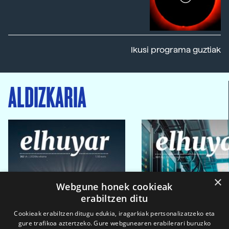
Ikusi programa guztiak
ALDIZKARIA
×
Webgune honek cookieak
erabiltzen ditu
Cookieak erabiltzen ditugu edukia, iragarkiak pertsonalizatzeko eta
gure trafikoa aztertzeko. Gure webgunearen erabilerari buruzko