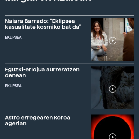
Naiara Barrado: "Eklipsea
kasualitate kosmiko bat da"
EKLIPSEA
Eguzki-erlojua aurreratzen
denean
EKLIPSEA
Astro erregearen koroa
agerian