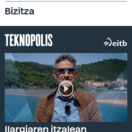
Bizitza
TEKNOPOLIS
Ilargiaren itzalean