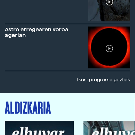
Astro erregearen koroa
agerian
Ikusi programa guztiak
ALDIZKARIA