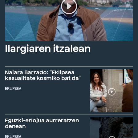
Ilargiaren itzalean
Naiara Barrado: "Eklipsea
kasualitate kosmiko bat da"
EKLIPSEA
Eguzki-erlojua aurreratzen
denean
EKLIPSEA