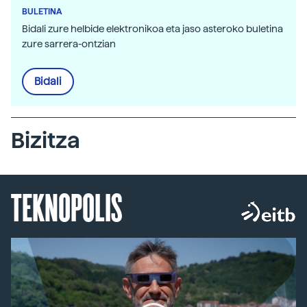
BULETINA
Bidali zure helbide elektronikoa eta jaso asteroko buletina
zure sarrera-ontzian
Bidali
Bizitza
TEKNOPOLIS