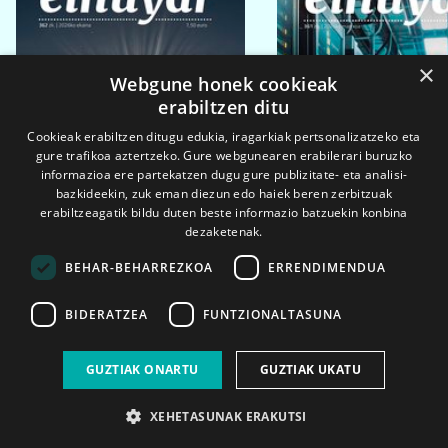
×
Webgune honek cookieak
erabiltzen ditu
Cookieak erabiltzen ditugu edukia, iragarkiak pertsonalizatzeko eta
gure trafikoa aztertzeko. Gure webgunearen erabilerari buruzko
informazioa ere partekatzen dugu gure publizitate- eta analisi-
bazkideekin, zuk eman diezun edo haiek beren zerbitzuak
erabiltzeagatik bildu duten beste informazio batzuekin konbina
dezaketenak.
BEHAR-BEHARREZKOA
ERRENDIMENDUA
BIDERATZEA
FUNTZIONALTASUNA
2026ko eka. 1a
2026ko mar. 1a
GUZTIAK ONARTU
GUZTIAK UKATU
XEHETASUNAK ERAKUTSI