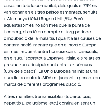
casos en tota la comunitat, dels quals el 73% es
van donar en els tres països esmentats, seguits
d'Alemanya (10%) i Regne Unit (8%). Però
aquestes xifres no són més que la punta de
l'iceberg, si es té en compte el llarg període
d'incubació de la malaltia. I quant a les causes de
contaminació, mentre que en el nord d'Europa
és més freqüent entre homosexuals i bisexuals,
en el sud, i sobretot a Espanya i Itàlia, els relats es
produeixen principalment entre toxicòmans
(66% dels casos). La Unió Europea ha iniciat una
dura lluita contra la SIDA mitjançant la posada en
marxa de diferents programes d'acció.
Altres malalties transmissibles (tuberculosis,
hepatitis B, paludisme, etc.) continuen sent un