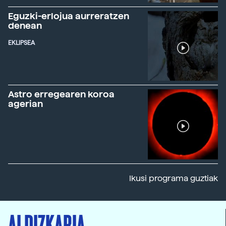
Eguzki-erlojua aurreratzen
denean
EKLIPSEA
Astro erregearen koroa
agerian
Ikusi programa guztiak
ALDIZKARIA