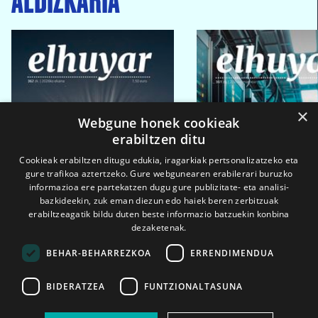
×
Webgune honek cookieak
erabiltzen ditu
Cookieak erabiltzen ditugu edukia, iragarkiak pertsonalizatzeko eta
gure trafikoa aztertzeko. Gure webgunearen erabilerari buruzko
informazioa ere partekatzen dugu gure publizitate- eta analisi-
bazkideekin, zuk eman diezun edo haiek beren zerbitzuak
erabiltzeagatik bildu duten beste informazio batzuekin konbina
dezaketenak.
BEHAR-BEHARREZKOA
ERRENDIMENDUA
BIDERATZEA
FUNTZIONALTASUNA
2026ko eka. 1a
2026ko mar. 1a