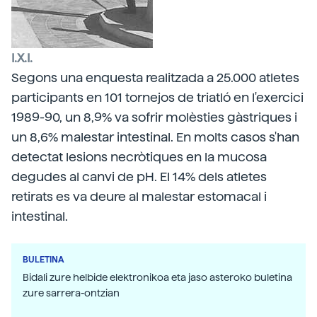
I.X.I.
Segons una enquesta realitzada a 25.000 atletes
participants en 101 tornejos de triatló en l'exercici
1989-90, un 8,9% va sofrir molèsties gàstriques i
un 8,6% malestar intestinal. En molts casos s'han
detectat lesions necròtiques en la mucosa
degudes al canvi de pH. El 14% dels atletes
retirats es va deure al malestar estomacal i
intestinal.
BULETINA
Bidali zure helbide elektronikoa eta jaso asteroko buletina
zure sarrera-ontzian