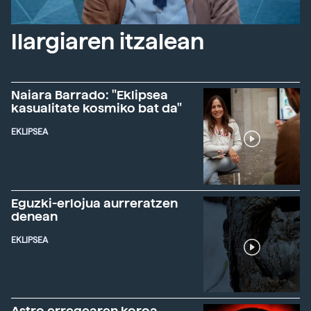
Ilargiaren itzalean
Naiara Barrado: "Eklipsea
kasualitate kosmiko bat da"
EKLIPSEA
Eguzki-erlojua aurreratzen
denean
EKLIPSEA
Astro erregearen koroa