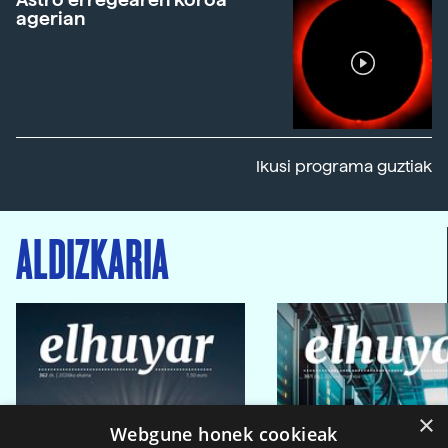
agerian
Ikusi programa guztiak
ALDIZKARIA
×
Webgune honek cookieak