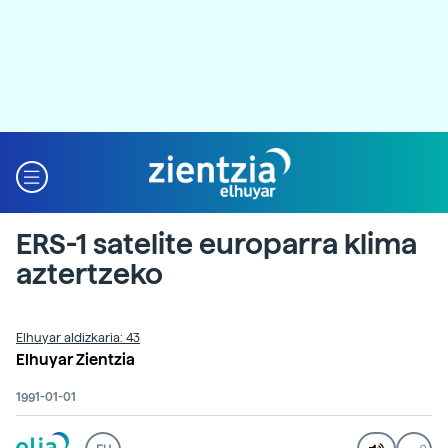
ERS-1 satelite europarra klima
aztertzeko
Elhuyar aldizkaria: 43
Elhuyar Zientzia
1991-01-01