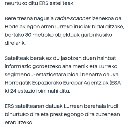
neurtuko ditu ERS sateliteak.
Bere tresna nagusia
radar-scanner
izenekoa da.
Hodeiak egon arren lurreko irudiak bidal ditzake,
bertako 30 metroko objektuak garbi ikusiko
direlarik.
Sateliteak berak ez du jasotzen duen hainbat
informazio gordetzeko ahalmenik eta Lurreko
segimendu-estazioetara bidali beharra dauka.
Horregatik Espaziorako Europar Agentziak (ESA-
k) 24 estazio ipini nahi ditu.
ERS satelitearen datuak Lurrean berehala irudi
bihurtuko dira eta prest egongo dira zuzenean
erabiltzeko.