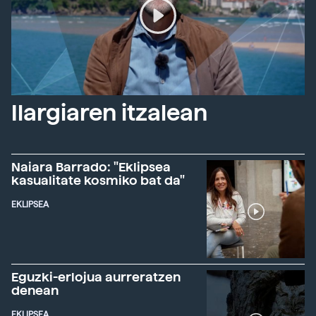
Ilargiaren itzalean
Naiara Barrado: "Eklipsea
kasualitate kosmiko bat da"
EKLIPSEA
Eguzki-erlojua aurreratzen
denean
EKLIPSEA