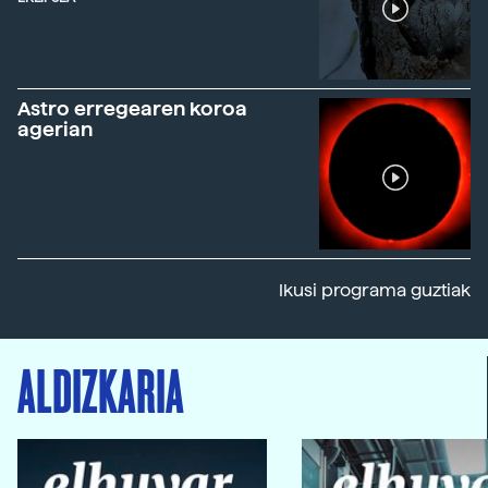
Astro erregearen koroa
agerian
Ikusi programa guztiak
ALDIZKARIA