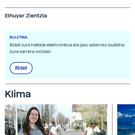
Elhuyar Zientzia
BULETINA
Bidali zure helbide elektronikoa eta jaso asteroko buletina
zure sarrera-ontzian
Bidali
Klima