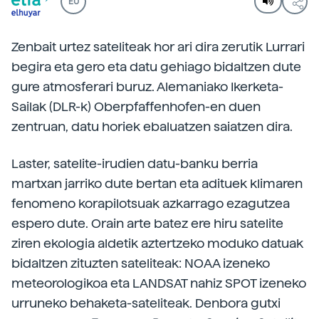
EU
Zenbait urtez sateliteak hor ari dira zerutik Lurrari
begira eta gero eta datu gehiago bidaltzen dute
gure atmosferari buruz. Alemaniako Ikerketa-
Sailak (DLR-k) Oberpfaffenhofen-en duen
zentruan, datu horiek ebaluatzen saiatzen dira.
Laster, satelite-irudien datu-banku berria
martxan jarriko dute bertan eta adituek klimaren
fenomeno korapilotsuak azkarrago ezagutzea
espero dute. Orain arte batez ere hiru satelite
ziren ekologia aldetik aztertzeko moduko datuak
bidaltzen zituzten sateliteak: NOAA izeneko
meteorologikoa eta LANDSAT nahiz SPOT izeneko
urruneko behaketa-sateliteak. Denbora gutxi