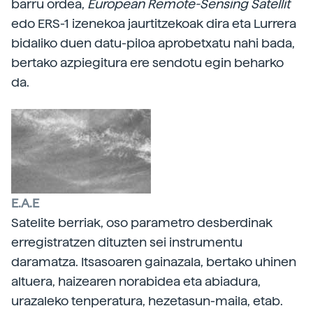
barru ordea,
European Remote-Sensing Satellit
edo ERS-1 izenekoa jaurtitzekoak dira eta Lurrera
bidaliko duen datu-piloa aprobetxatu nahi bada,
bertako azpiegitura ere sendotu egin beharko
da.
E.A.E
Satelite berriak, oso parametro desberdinak
erregistratzen dituzten sei instrumentu
daramatza. Itsasoaren gainazala, bertako uhinen
altuera, haizearen norabidea eta abiadura,
urazaleko tenperatura, hezetasun-maila, etab.