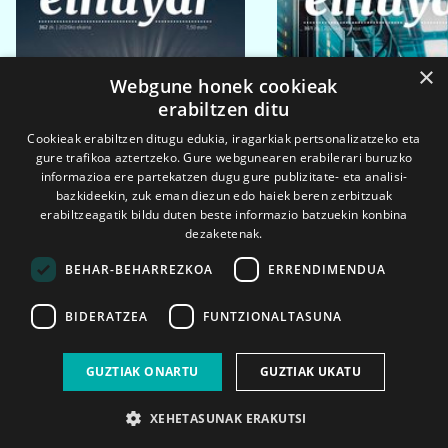
×
Webgune honek cookieak
erabiltzen ditu
Cookieak erabiltzen ditugu edukia, iragarkiak pertsonalizatzeko eta
gure trafikoa aztertzeko. Gure webgunearen erabilerari buruzko
informazioa ere partekatzen dugu gure publizitate- eta analisi-
bazkideekin, zuk eman diezun edo haiek beren zerbitzuak
erabiltzeagatik bildu duten beste informazio batzuekin konbina
dezaketenak.
BEHAR-BEHARREZKOA
ERRENDIMENDUA
BIDERATZEA
FUNTZIONALTASUNA
2026ko eka. 1a
2026ko mar. 1a
GUZTIAK ONARTU
GUZTIAK UKATU
XEHETASUNAK ERAKUTSI