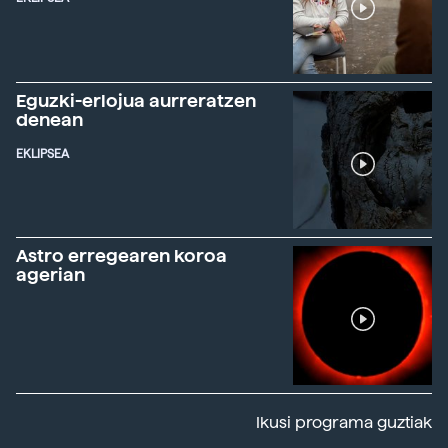
Eguzki-erlojua aurreratzen
denean
EKLIPSEA
Astro erregearen koroa
agerian
Ikusi programa guztiak