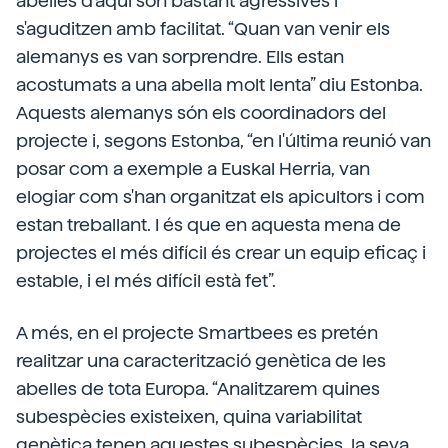
abelles d'aquí són bastant agressives i
s'aguditzen amb facilitat. “Quan van venir els
alemanys es van sorprendre. Ells estan
acostumats a una abella molt lenta” diu Estonba.
Aquests alemanys són els coordinadors del
projecte i, segons Estonba, “en l'última reunió van
posar com a exemple a Euskal Herria, van
elogiar com s'han organitzat els apicultors i com
estan treballant. I és que en aquesta mena de
projectes el més difícil és crear un equip eficaç i
estable, i el més difícil està fet”.
A més, en el projecte Smartbees es pretén
realitzar una caracterització genètica de les
abelles de tota Europa. “Analitzarem quines
subespècies existeixen, quina variabilitat
genètica tenen aquestes subespècies, la seva