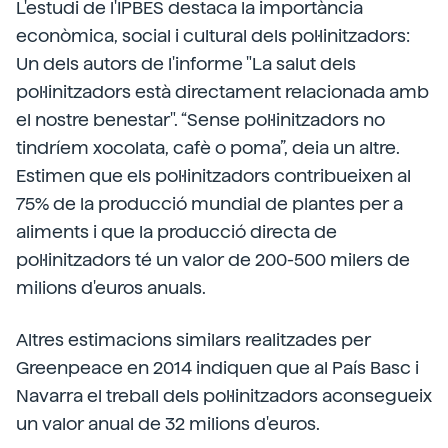
L'estudi de l'IPBES destaca la importància
econòmica, social i cultural dels pol·linitzadors:
Un dels autors de l'informe "La salut dels
pol·linitzadors està directament relacionada amb
el nostre benestar". “Sense pol·linitzadors no
tindríem xocolata, cafè o poma”, deia un altre.
Estimen que els pol·linitzadors contribueixen al
75% de la producció mundial de plantes per a
aliments i que la producció directa de
pol·linitzadors té un valor de 200-500 milers de
milions d'euros anuals.
Altres estimacions similars realitzades per
Greenpeace en 2014 indiquen que al País Basc i
Navarra el treball dels pol·linitzadors aconsegueix
un valor anual de 32 milions d'euros.