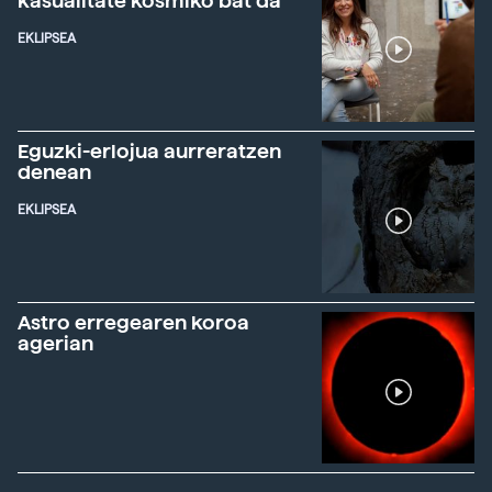
kasualitate kosmiko bat da"
EKLIPSEA
Eguzki-erlojua aurreratzen
denean
EKLIPSEA
Astro erregearen koroa
agerian