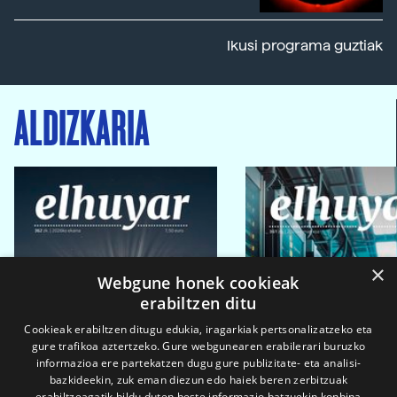
Ikusi programa guztiak
ALDIZKARIA
×
Webgune honek cookieak
erabiltzen ditu
Cookieak erabiltzen ditugu edukia, iragarkiak pertsonalizatzeko eta
gure trafikoa aztertzeko. Gure webgunearen erabilerari buruzko
informazioa ere partekatzen dugu gure publizitate- eta analisi-
bazkideekin, zuk eman diezun edo haiek beren zerbitzuak
erabiltzeagatik bildu duten beste informazio batzuekin konbina