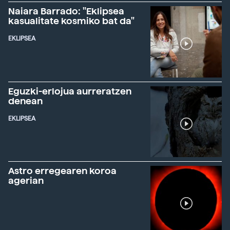
Naiara Barrado: "Eklipsea
kasualitate kosmiko bat da"
EKLIPSEA
Eguzki-erlojua aurreratzen
denean
EKLIPSEA
Astro erregearen koroa
agerian