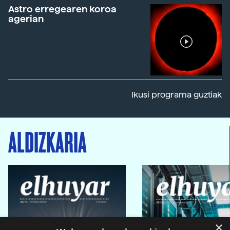
Astro erregearen koroa
agerian
Ikusi programa guztiak
ALDIZKARIA
×