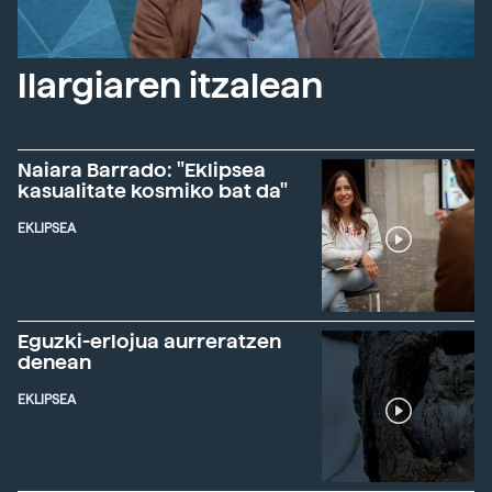
Ilargiaren itzalean
Naiara Barrado: "Eklipsea
kasualitate kosmiko bat da"
EKLIPSEA
Eguzki-erlojua aurreratzen
denean
EKLIPSEA