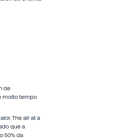
n de
te moito tempo
or. The air at a
Dado que a
ao 50% da