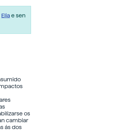
r
Elia
e sen
 asumido
 impactos
ares
as
bilizarse os
tan cambiar
as ás dos