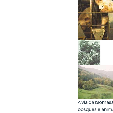
A vía da biomasa
bosques e animai