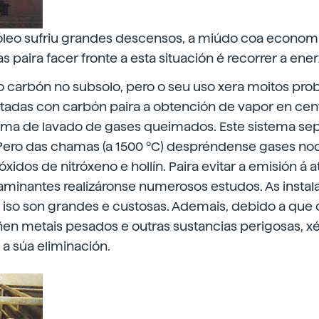
óleo sufriu grandes descensos, a miúdo coa economí
as paira facer fronte a esta situación é recorrer a ener
o carbón no subsolo, pero o seu uso xera moitos pro
tadas con carbón paira a obtención de vapor en cent
ema de lavado de gases queimados. Este sistema sepa
. Pero das chamas (a 1500 ºC) despréndense gases n
 óxidos de nitróxeno e hollín. Paira evitar a emisión á
minantes realizáronse numerosos estudos. As instal
 iso son grandes e custosas. Ademais, debido a que 
ñen metais pesados e outras sustancias perigosas, x
a súa eliminación.