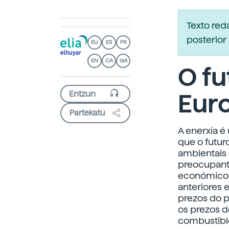
Texto re
posterior 
EU
ES
FR
EN
CA
GA
O fu
Eur
Partekatu
A enerxía 
que o futur
ambientais
preocupante
económicos
anteriores 
prezos do p
os prezos d
combustible