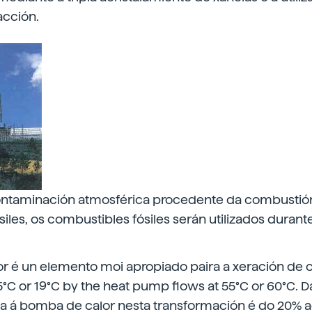
acción.
ontaminación atmosférica procedente da combustió
iles, os combustibles fósiles serán utilizados duran
 é un elemento moi apropiado paira a xeración de cal
°C or 19°C by the heat pump flows at 55°C or 60°C. 
da á bomba de calor nesta transformación é do 20% 