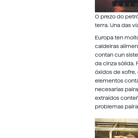
O prezo do petr
terra. Una das ví
Europa ten moit
caldeiras alimen
contan cun sist
da cinza sólida
óxidos de xofre,
elementos conta
necesarias paira
extraídos conte
problemas paira 