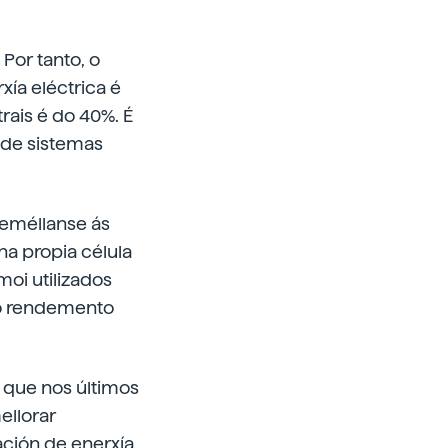
 Por tanto, o
ía eléctrica é
rais é do 40%. É
 de sistemas
seméllanse ás
na propia célula
oi utilizados
to rendemento
 que nos últimos
ellorar
zación de enerxía