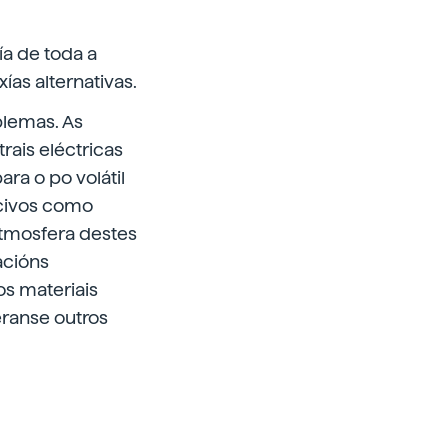
a de toda a
xías alternativas.
blemas. As
rais eléctricas
ra o po volátil
ocivos como
 atmosfera destes
acións
os materiais
éranse outros