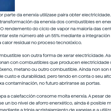
 parte da enerxía utilízase paira obter electricidade.
ransformación da enerxía dos combustibles en enerx
 O rendemento do ciclo de vapor na maioría das cent
ntar este número até un 55% mediante a integración
 calor residual no proceso tecnolóxico.
mbustible son outra forma de xerar electricidade. A
cionan con combustibles que producen electricidade 
óxeno, metano ou outro combustible. Aínda non son m
e custo e durabilidad, pero tendo en conta o seu al
ixa contaminación, no futuro abriranse as portas.
opa a calefacción consome moita enerxía. A pesar de
 un bo nivel de aforro enerxético, aínda é posible m
mediante a tripla acristalamiento de xanelas e a utili