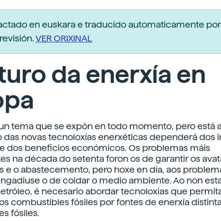
dactado en euskara e traducido automaticamente po
revisión.
VER ORIXINAL
turo da enerxía en
opa
é un tema que se expón en todo momento, pero está
o das novas tecnoloxías enerxéticas dependerá dos
 e dos beneficios económicos. Os problemas máis
s na década do setenta foron os de garantir os avat
 e o abastecemento, pero hoxe en día, aos problem
engadiuse o de coidar o medio ambiente. Ao non esta
etróleo, é necesario abordar tecnoloxías que permi
os combustibles fósiles por fontes de enerxía distint
s fósiles.