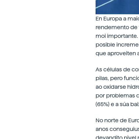
En Europa a maior
rendemento de t
moi importante.
posible increme
que aproveiten a
As células de co
pilas, pero fun
ao oxidarse hidr
por problemas d
(65%) e a súa ba
No norte de Eur
anos conseguiuse
devandito nivel 