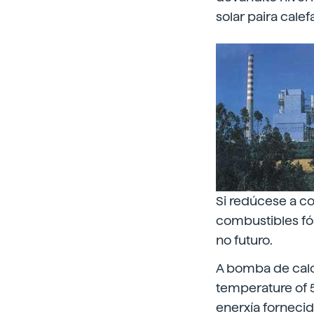
solar paira calef
Si redúcese a c
combustibles fós
no futuro.
A bomba de calor
temperature of 5
enerxía forneci