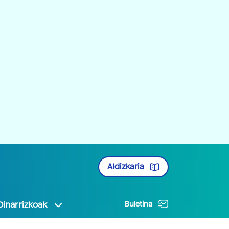
Aldizkaria
Oinarrizkoak
Buletina