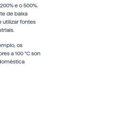
 200% e o 500%.
te de baixa
utilizar fontes
riais.
xemplo, os
res a 100 °C son
 doméstica