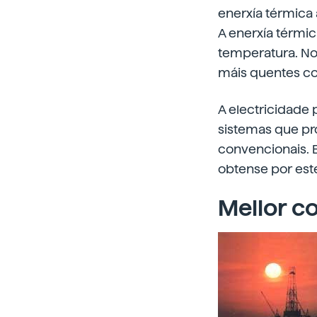
enerxía térmica
A enerxía térmic
temperatura. No 
máis quentes com
A electricidade 
sistemas que pr
convencionais. 
obtense por est
Mellor c