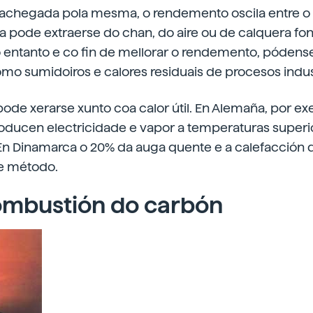
 achegada pola mesma, o rendemento oscila entre o
a pode extraerse do chan, do aire ou de calquera fon
entanto e co fin de mellorar o rendemento, pódense 
o sumidoiros e calores residuais de procesos indust
pode xerarse xunto coa calor útil. En Alemaña, por e
oducen electricidade e vapor a temperaturas superio
En Dinamarca o 20% da auga quente e a calefacción
e método.
ombustión do carbón