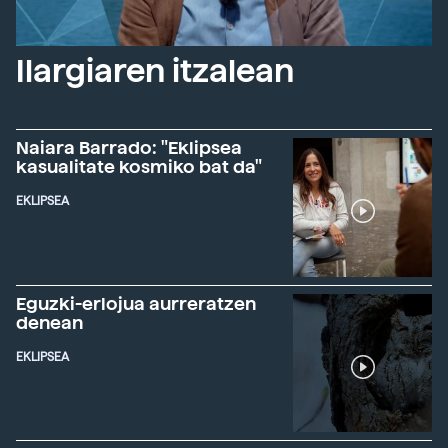
Ilargiaren itzalean
Naiara Barrado: "Eklipsea
kasualitate kosmiko bat da"
EKLIPSEA
Eguzki-erlojua aurreratzen
denean
EKLIPSEA