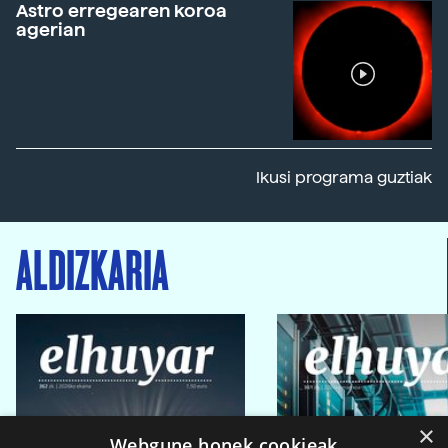
Astro erregearen koroa
agerian
Ikusi programa guztiak
ALDIZKARIA
×
Webgune honek cookieak