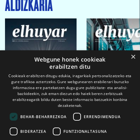
ALDIZKARIA
×
Webgune honek cookieak
erabiltzen ditu
Cookieak erabiltzen ditugu edukia, iragarkiak pertsonalizatzeko eta
gure trafikoa aztertzeko. Gure webgunearen erabilerari buruzko
informazioa ere partekatzen dugu gure publizitate- eta analisi-
bazkideekin, zuk eman diezun edo haiek beren zerbitzuak
erabiltzeagatik bildu duten beste informazio batzuekin konbina
dezaketenak.
BEHAR-BEHARREZKOA
ERRENDIMENDUA
BIDERATZEA
FUNTZIONALTASUNA
2026ko eka. 1a
2026ko mar. 1a