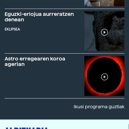
Eguzki-erlojua aurreratzen
denean
EKLIPSEA
Astro erregearen koroa
agerian
Ikusi programa guztiak