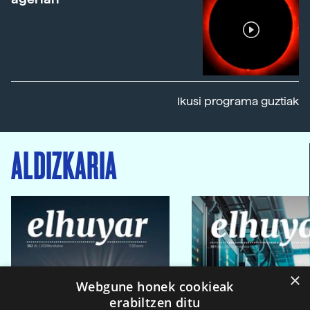
Ikusi programa guztiak
ALDIZKARIA
×
Webgune honek cookieak
erabiltzen ditu