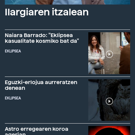
Ilargiaren itzalean
Naiara Barrado: "Eklipsea
kasualitate kosmiko bat da"
EKLIPSEA
Eguzki-erlojua aurreratzen
denean
EKLIPSEA
Astro erregearen koroa
agerian