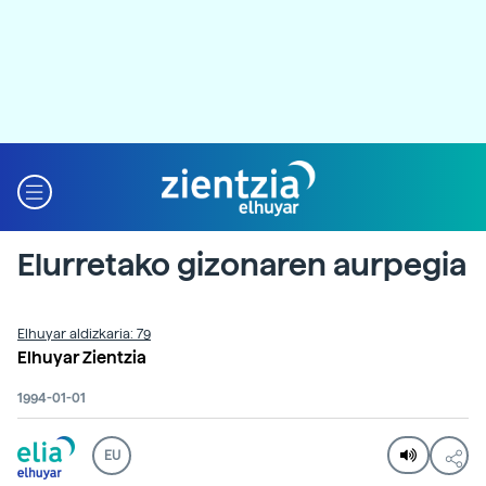
Elurretako gizonaren aurpegia
Elhuyar aldizkaria: 79
Elhuyar Zientzia
1994-01-01
EU