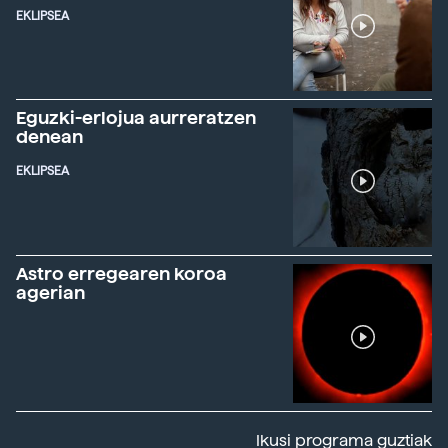
EKLIPSEA
Eguzki-erlojua aurreratzen
denean
EKLIPSEA
Astro erregearen koroa
agerian
Ikusi programa guztiak