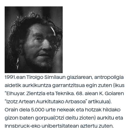
1991.ean Tirolgo Similaun glaziarean, antropoligia
aldetik aurkikuntza garrantzitsua egin zuten (ikus
“Elhuyar. Zientzia eta Teknika. 68. alean K. Goiaren
“Izotz Artean Aurkitutako Arbasoa” artikulua).
Orain dela 5.000 urte nekeak eta hotzak hildako
gizon baten gorpua(Otzi deitu zioten) aurkitu eta
Innsbruck-eko unibertsitatean aztertu zuten.