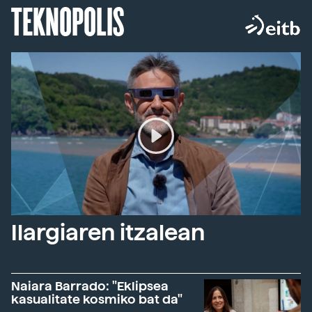
TEKNOPOLIS
Ilargiaren itzalean
Naiara Barrado: "Eklipsea
kasualitate kosmiko bat da"