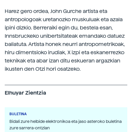
Harez gero ordea, John Gurche artista eta
antropologoak uretanozko muskuluak eta azala
ipini dizkio. Berreraiki egin du, bestela esan,
Innsbruckeko unibertsitateak emandako datuez
baliatuta. Artista honek neurri antropometrikoak,
hiru dimentsioko irudiak, X izpi eta eskanerrezko
teknikak eta abar izan ditu eskueran argazkian
ikusten den Otzi hori osatzeko.
Elhuyar Zientzia
BULETINA
Bidali zure helbide elektronikoa eta jaso asteroko buletina
zure sarrera-ontzian