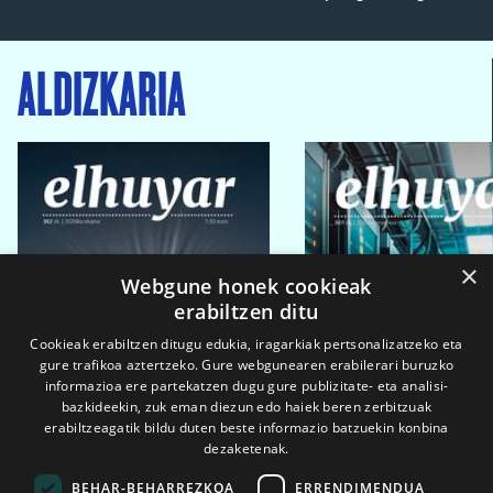
ALDIZKARIA
×
Webgune honek cookieak
erabiltzen ditu
Cookieak erabiltzen ditugu edukia, iragarkiak pertsonalizatzeko eta
gure trafikoa aztertzeko. Gure webgunearen erabilerari buruzko
informazioa ere partekatzen dugu gure publizitate- eta analisi-
bazkideekin, zuk eman diezun edo haiek beren zerbitzuak
erabiltzeagatik bildu duten beste informazio batzuekin konbina
dezaketenak.
BEHAR-BEHARREZKOA
ERRENDIMENDUA