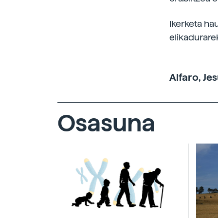
Ikerketa ha
elikadurare
Alfaro, Je
Osasuna