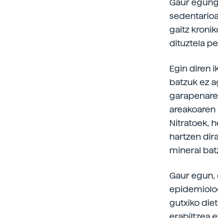
Gaur egungo
sedentarioa
gaitz kroni
dituztela p
Egin diren 
batzuk ez a
garapenarek
areakoaren 
Nitratoek, 
hartzen dira
mineral bat
Gaur egun, e
epidemiolog
gutxiko die
erabiltzea e