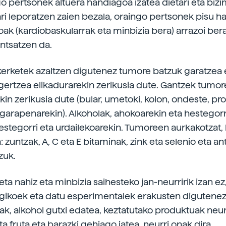
 pertsonek altuera handiagoa izatea dietari eta biz
ri leporatzen zaien bezala, oraingo pertsonek pisu h
koak (kardiobaskularrak eta minbizia bera) arrazoi ber
entsatzen da.
ikerketek azaltzen digutenez tumore batzuk garatzea 
gertzea elikadurarekin zerikusia dute. Gantzek tumo
in zerikusia dute (bular, umetoki, kolon, ondeste, pro
garapenarekin). Alkoholak, ahokoarekin eta hestegorr
hestegorri eta urdailekoarekin. Tumoreen aurkakotzat,
: zuntzak, A, C eta E bitaminak, zink eta selenio eta a
zuk.
ta nahiz eta minbizia saihesteko jan-neurririk izan ez,
ikoek eta datu esperimentalek erakusten digutenez
tak, alkohol gutxi edatea, keztatutako produktuak neur
ta fruta eta barazki gehiago jatea, neurri onak dira.