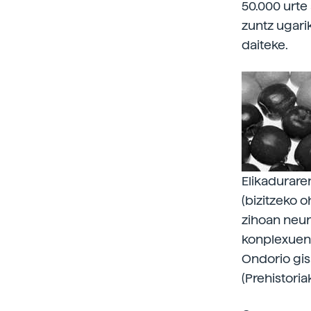
50.000 urte
zuntz ugari
daiteke.
Elikaduraren
(bizitzeko o
zihoan neur
konplexuen 
Ondorio gis
(Prehistori