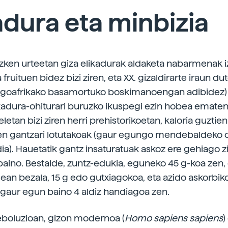
adura eta minbizia
azken urteetan giza elikadurak aldaketa nabarmenak iz
 fruituen bidez bizi ziren, eta XX. gizaldirarte iraun dut
Hegoafrikako basamortuko boskimanoengan adibidez)
adura-ohiturari buruzko ikuspegi ezin hobea ematen
letan bizi ziren herri prehistorikoetan, kaloria guztie
ren gantzari lotutakoak (gaur egungo mendebaldeko 
dia). Hauetatik gantz insaturatuak askoz ere gehiago z
baino. Bestalde, zuntz-edukia, eguneko 45 g-koa zen, 
n bezala, 15 g edo gutxiagokoa, eta azido askorbik
aur egun baino 4 aldiz handiagoa zen.
eboluzioan, gizon modernoa (
Homo sapiens sapiens
)