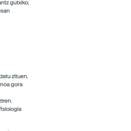
ntz gutxiko,
esan
datu zituen,
sumoa gora
iren.
isiologia