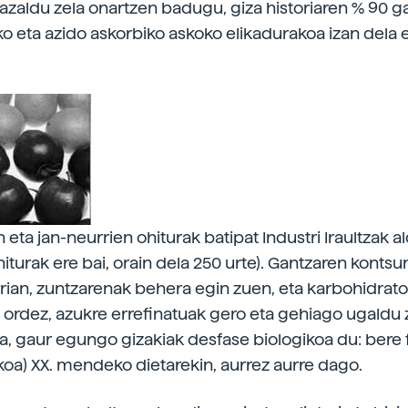
 azaldu zela onartzen badugu, giza historiaren % 90 ga
ko eta azido askorbiko askoko elikadurakoa izan dela 
 eta jan-neurrien ohiturak batipat Industri Iraultzak al
hiturak ere bai, orain dela 250 urte). Gantzaren kont
rian, zuntzarenak behera egin zuen, eta karbohidrato
ordez, azukre errefinatuak gero eta gehiago ugaldu z
a, gaur egungo gizakiak desfase biologikoa du: bere f
akoa) XX. mendeko dietarekin, aurrez aurre dago.