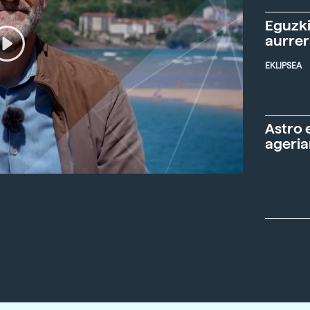
Eguzki
aurre
EKLIPSEA
Astro 
ageria