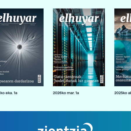
ko eka. 1a
2026ko mar. 1a
2025ko ab