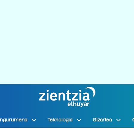
Ingurumena
Teknologia
Gizartea