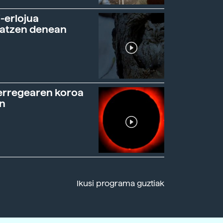
-erlojua
ratzen denean
erregearen koroa
n
Ikusi programa guztiak