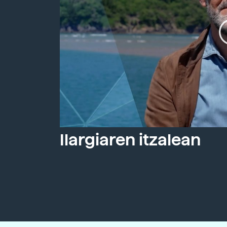
Ilargiaren itzalean