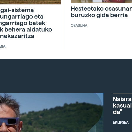
Hesteetako osasunar
agai-sistema
buruzko gida berria
ungarriago eta
ngarriago batek
OSASUNA
ik behera aldatuko
 nekazaritza
MIA
Naiara
kasual
da"
EKLIPSEA