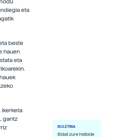
imodu
andiegia eta
agatik
eta beste
re hauen
stata eta
ikoarekin.
 hauek
ntzeko
 ikerketa
, gantz
riz
BULETINA
Bidali zure helbide