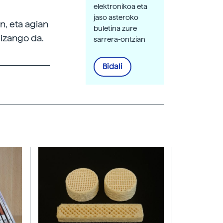
elektronikoa eta
jaso asteroko
n, eta agian
buletina zure
 izango da.
sarrera-ontzian
Bidali