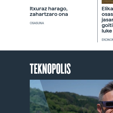
Itxuraz harago,
Elik
zahartzaro ona
osas
jasa
OSASUNA
goit
luke
EKONO
TEKNOPOLIS