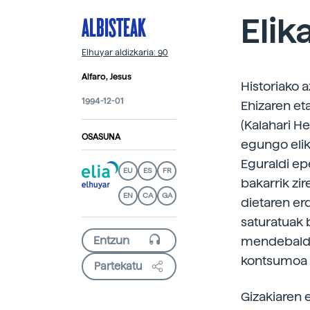
ALBISTEAK
Elik
Elhuyar aldizkaria: 90
Alfaro, Jesus
Historiako 
1994-12-01
Ehizaren eta
(Kalahari 
OSASUNA
egungo elik
Eguraldi epe
EU
ES
FR
bakarrik zi
EN
CA
GA
dietaren er
saturatuak 
mendebaldea
kontsumoa g
Partekatu
Gizakiaren 