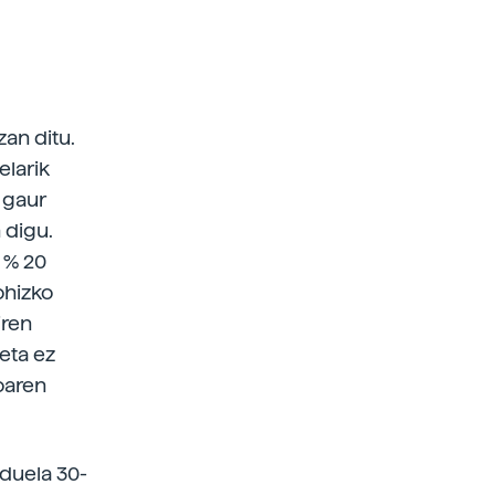
an ditu.
elarik
 gaur
 digu.
n % 20
ohizko
iren
eta ez
oaren
 duela 30-