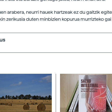
uen arabera, neurri hauek hartzeak ez du gaitzik egite
kin zerikusia duten minbizien kopurua murrizteko gai
sus