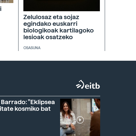
i
Zelulosaz eta sojaz
egindako euskarri
biologikoak kartilagoko
lesioak osatzeko
OSASUNA
 Barrado: "Eklipsea
itate kosmiko bat