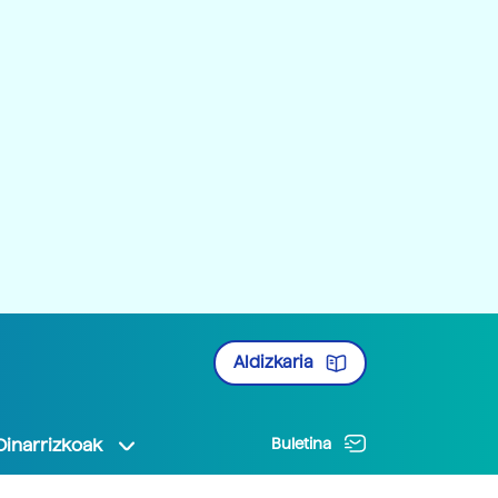
Aldizkaria
Oinarrizkoak
Buletina