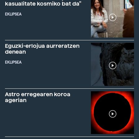
kasualitate kosmiko bat da"
EKLIPSEA
Eguzki-erlojua aurreratzen
denean
EKLIPSEA
Astro erregearen koroa
agerian