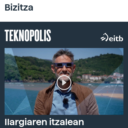
Bizitza
TEKNOPOLIS
Ilargiaren itzalean