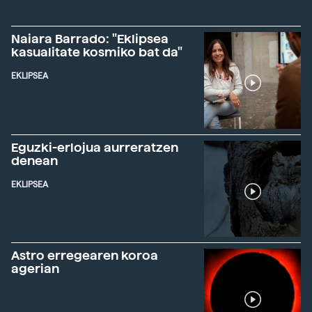
Naiara Barrado: "Eklipsea
kasualitate kosmiko bat da"
EKLIPSEA
Eguzki-erlojua aurreratzen
denean
EKLIPSEA
Astro erregearen koroa
agerian