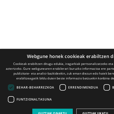
Webgune honek cookieak erabiltzen d
Cookieak erabiltzen ditugu edukia, iragarkiak pertsonalizatzeko eta
aztertzeko. Gure webgunearen erabilerari buruzko informazioa ere par
publizitate- eta analisi-bazkideekin, zuk eman diezun edo haiek ber
erabiltzeagatik bildu duten beste informazio batzuekin konbina d
BEHAR-BEHARREZKOA
ERRENDIMENDUA
FUNTZIONALTASUNA
GUZTIAK ONARTU
GUZTIAK UKATU