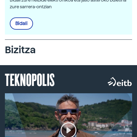
Bidali zure helbide elektronikoa eta jaso asteroko buletina
zure sarrera-ontzian
Bidali
Bizitza
TEKNOPOLIS