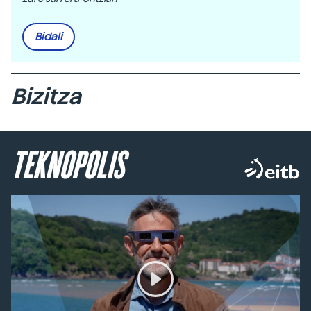
Bidali
Bizitza
TEKNOPOLIS