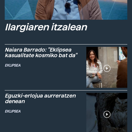
Ilargiaren itzalean
Naiara Barrado: "Eklipsea
kasualitate kosmiko bat da"
EKLIPSEA
Eguzki-erlojua aurreratzen
denean
EKLIPSEA