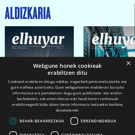
ALDIZKARIA
×
Webgune honek cookieak
erabiltzen ditu
Cookieak erabiltzen ditugu edukia, iragarkiak pertsonalizatzeko eta
gure trafikoa aztertzeko. Gure webgunearen erabilerari buruzko
informazioa ere partekatzen dugu gure publizitate- eta analisi-
bazkideekin, zuk eman diezun edo haiek beren zerbitzuak
erabiltzeagatik bildu duten beste informazio batzuekin konbina
dezaketenak.
BEHAR-BEHARREZKOA
ERRENDIMENDUA