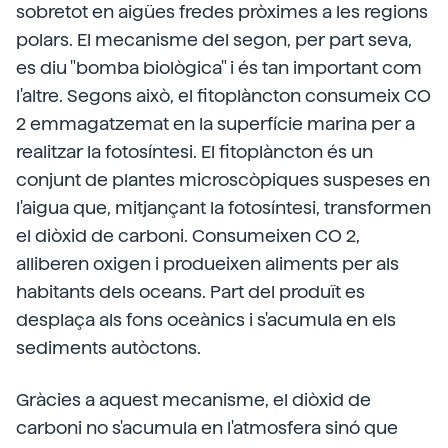
sobretot en aigües fredes pròximes a les regions
polars. El mecanisme del segon, per part seva,
es diu "bomba biològica" i és tan important com
l'altre. Segons això, el fitoplàncton consumeix CO
2 emmagatzemat en la superfície marina per a
realitzar la fotosíntesi. El fitoplàncton és un
conjunt de plantes microscòpiques suspeses en
l'aigua que, mitjançant la fotosíntesi, transformen
el diòxid de carboni. Consumeixen CO 2,
alliberen oxigen i produeixen aliments per als
habitants dels oceans. Part del produït es
desplaça als fons oceànics i s'acumula en els
sediments autòctons.
Gràcies a aquest mecanisme, el diòxid de
carboni no s'acumula en l'atmosfera sinó que