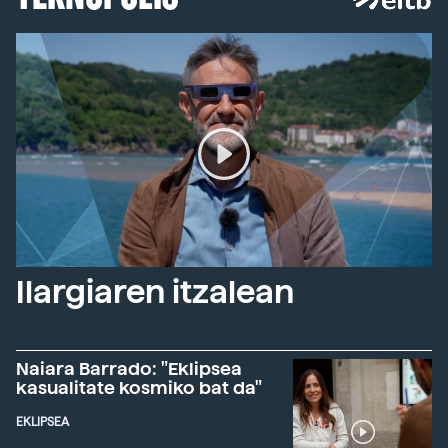
Ilargiaren itzalean
Naiara Barrado: "Eklipsea
kasualitate kosmiko bat da"
EKLIPSEA