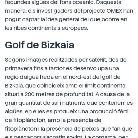
fecundes aigües del fons oceànic. D'aquesta
manera, els investigadors del projecte OMEX han
pogut captar la idea general del que ocorre en
les ribes continentals europees.
Golf de Bizkaia
Segons imatges realitzades per satèl·lit, des de
primavera fins a tardor es desenvolupa una
regió d'aigua freda en el nord-est del golf de
Bizkaia, que coincideix amb el límit continental
situat a 200 metres de profunditat. A causa de la
gran quantitat de sal i nutrients que contenen les
aigües, en elles es produeix una producció fèrtil
de fitoplàncton, amb la presència de
fitoplàncton i la presència de peixos que fan que
els pescadors s'acostin sovint. La comarca, per