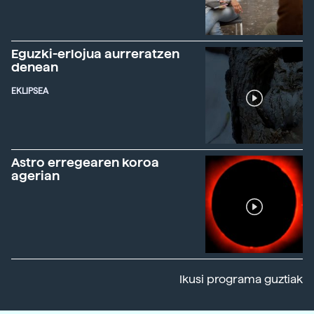
Eguzki-erlojua aurreratzen
denean
EKLIPSEA
Astro erregearen koroa
agerian
Ikusi programa guztiak