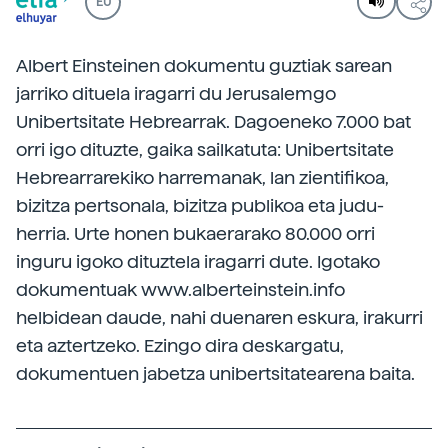
EU
Albert Einsteinen dokumentu guztiak sarean
jarriko dituela iragarri du Jerusalemgo
Unibertsitate Hebrearrak. Dagoeneko 7.000 bat
orri igo dituzte, gaika sailkatuta: Unibertsitate
Hebrearrarekiko harremanak, lan zientifikoa,
bizitza pertsonala, bizitza publikoa eta judu-
herria. Urte honen bukaerarako 80.000 orri
inguru igoko dituztela iragarri dute. Igotako
dokumentuak www.alberteinstein.info
helbidean daude, nahi duenaren eskura, irakurri
eta aztertzeko. Ezingo dira deskargatu,
dokumentuen jabetza unibertsitatearena baita.