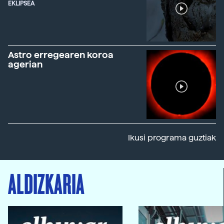
EKLIPSEA
Astro erregearen koroa
agerian
Ikusi programa guztiak
ALDIZKARIA