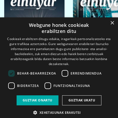
×
Webgune honek cookieak
erabiltzen ditu
Cookieak erabiltzen ditugu edukia, iragarkiak pertsonalizatzeko eta
gure trafikoa aztertzeko. Gure webgunearen erabilerari buruzko
informazioa ere partekatzen dugu gure publizitate- eta analisi-
bazkideekin, zuk eman diezun edo haiek beren zerbitzuak
erabiltzeagatik bildu duten beste informazio batzuekin konbina
dezaketenak.
BEHAR-BEHARREZKOA
ERRENDIMENDUA
BIDERATZEA
FUNTZIONALTASUNA
2026ko eka. 1a
2026ko mar. 1a
GUZTIAK ONARTU
GUZTIAK UKATU
XEHETASUNAK ERAKUTSI