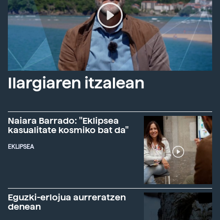
Ilargiaren itzalean
Naiara Barrado: "Eklipsea
kasualitate kosmiko bat da"
EKLIPSEA
Eguzki-erlojua aurreratzen
denean