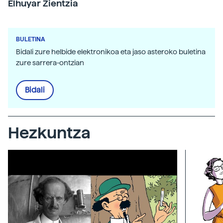
Elhuyar Zientzia
BULETINA
Bidali zure helbide elektronikoa eta jaso asteroko buletina
zure sarrera-ontzian
Bidali
Hezkuntza