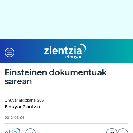
Einsteinen dokumentuak
sarean
Elhuyar aldizkaria: 286
Elhuyar Zientzia
2012-05-01