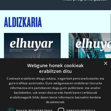
ALDIZKARIA
×
Webgune honek cookieak
erabiltzen ditu
Cookieak erabiltzen ditugu edukia, iragarkiak pertsonalizatzeko eta
gure trafikoa aztertzeko. Gure webgunearen erabilerari buruzko
informazioa ere partekatzen dugu gure publizitate- eta analisi-
bazkideekin, zuk eman diezun edo haiek beren zerbitzuak
erabiltzeagatik bildu duten beste informazio batzuekin konbina
dezaketenak.
BEHAR-BEHARREZKOA
ERRENDIMENDUA