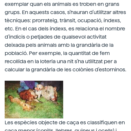
exemplar quan els animals es troben en grans
grups. En aquests casos, s'hauran d'utilitzar altres
tècniques: prorrateig, trànsit, ocupació, índexs,
etc. En el cas dels índexs, es relaciona el nombre
d'indicis o petjades de qualsevol activitat
deixada pels animals amb la grandària de la
població. Per exemple, la quantitat de fem
recollida en la loteria una nit s'ha utilitzat per a
calcular la grandària de les colònies d'estorninos.
Les espècies objecte de caça es classifiquen en
caça menor (conills, llebres, guineus i ocells) i