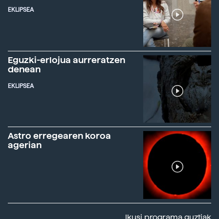
EKLIPSEA
Eguzki-erlojua aurreratzen
denean
EKLIPSEA
Astro erregearen koroa
agerian
Ikusi programa guztiak