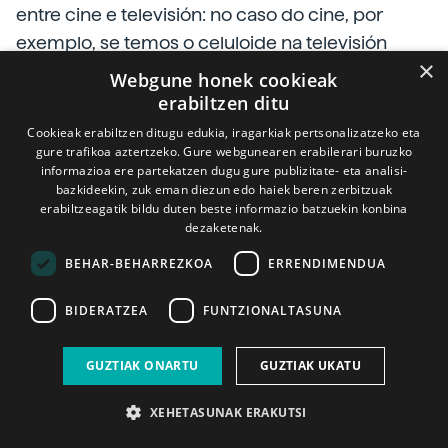
entre cine e televisión: no caso do cine, por
exemplo, se temos o celuloide na televisión
×
utilizamos elementos totalmente electrónicos.
Webgune honek cookieak
erabiltzen ditu
Talvez este desigual
F. F. Empezamos a relativizar
Cookieak erabiltzen ditugu edukia, iragarkiak pertsonalizatzeko eta
a través de programas de cineastas
como
gure trafikoa aztertzeko. Gure webgunearen erabilerari buruzko
informazioa ere partekatzen dugu gure publizitate- eta analisi-
Coppola
("One from the
heart"), pero de
bazkideekin, zuk eman diezun edo haiek beren zerbitzuak
momento esa diferenza é necesaria no uso e
erabiltzeagatik bildu duten beste informazio batzuekin konbina
dezaketenak.
presentación de imaxes.
BEHAR-BEHARREZKOA
ERRENDIMENDUA
Doutra banda, no ámbito do cine temos a
BIDERATZEA
FUNTZIONALTASUNA
montaxe como elemento necesario paira
chegar ao produto final, pero no ámbito da
GUZTIAK ONARTU
GUZTIAK UKATU
televisión ou o vídeo coñecemos o deseño final
das imaxes procedentes de cada fonte de sinal
XEHETASUNAK ERAKUTSI
como edición.