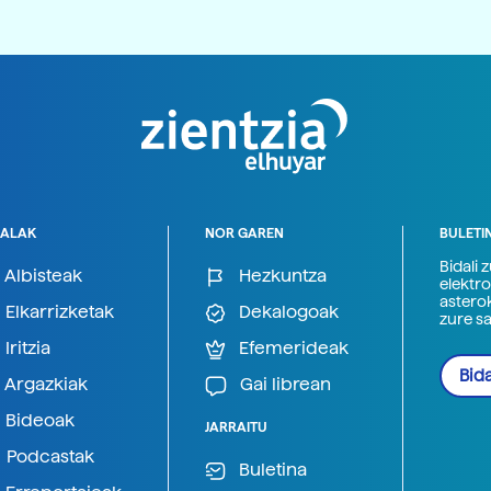
ALAK
NOR GAREN
BULETI
Bidali 
Albisteak
Hezkuntza
elektro
astero
Elkarrizketak
Dekalogoak
zure s
Iritzia
Efemerideak
Bida
Argazkiak
Gai librean
Bideoak
JARRAITU
Podcastak
Buletina