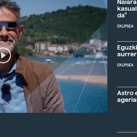
Naiara
kasual
da"
EKLIPSEA
Eguzki
aurre
EKLIPSEA
Astro 
ageria