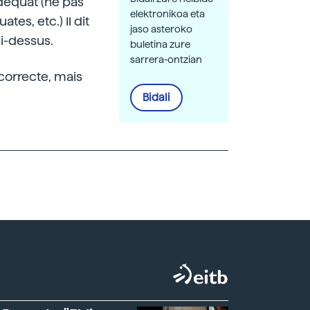
déquat (ne pas
elektronikoa eta
es, etc.) Il dit
jaso asteroko
ci-dessus.
buletina zure
sarrera-ontzian
correcte, mais
Bidali