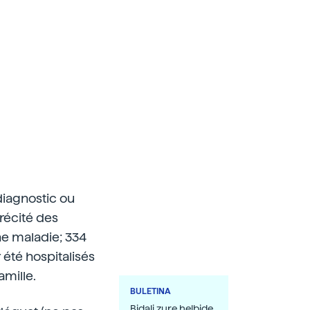
diagnostic ou
récité des
e maladie; 334
 été hospitalisés
amille.
BULETINA
Bidali zure helbide