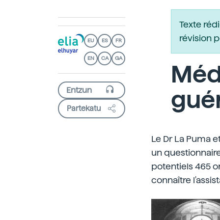
Texte réd
révision 
EU
ES
FR
EN
CA
GA
Méd
guér
Partekatu
Le Dr La Puma et 
un questionnaire
potentiels 465 o
connaître l'ass