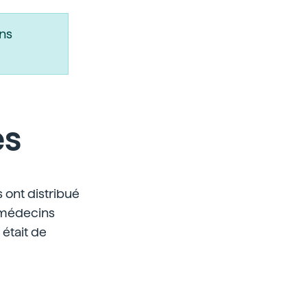
ns
es
s ont distribué
1 médecins
était de