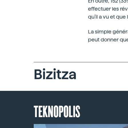
En outre, 152 (
effectuer les ré
qu'il a vu et qu
La simple généra
peut donner quel
Bizitza
TEKNOPOLIS