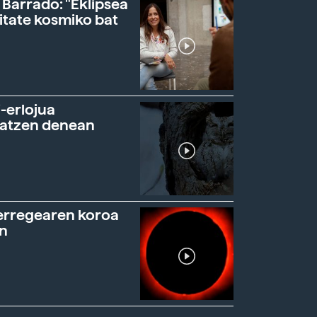
 Barrado: "Eklipsea
itate kosmiko bat
-erlojua
ratzen denean
erregearen koroa
n