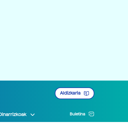
Aldizkaria
Oinarrizkoak
Buletina