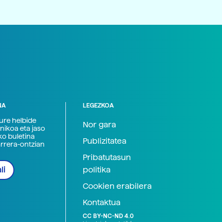
NA
LEGEZKOA
zure helbide
Nor gara
nikoa eta jaso
ko buletina
Publizitatea
arrera-ontzian
Pribatutasun
politika
li
Cookien erabilera
Kontaktua
CC BY-NC-ND 4.0