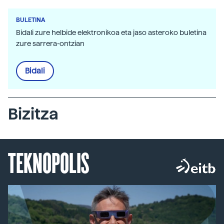
BULETINA
Bidali zure helbide elektronikoa eta jaso asteroko buletina
zure sarrera-ontzian
Bidali
Bizitza
TEKNOPOLIS