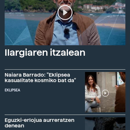
Ilargiaren itzalean
Naiara Barrado: "Eklipsea
kasualitate kosmiko bat da"
EKLIPSEA
Eguzki-erlojua aurreratzen
denean