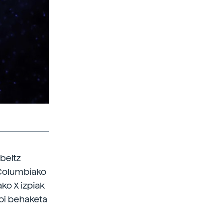
beltz
u Columbiako
ko X izpiak
ioi behaketa