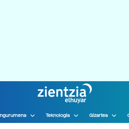
Ingurumena
Teknologia
Gizartea