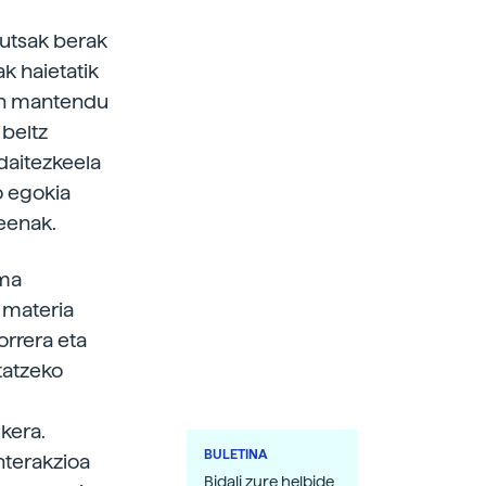
autsak berak
ak haietatik
uan mantendu
 beltz
 daitezkeela
o egokia
keenak.
ema
i materia
orrera eta
tatzeko
kera.
BULETINA
nterakzioa
Bidali zure helbide