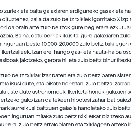
no zuriek eta baita galaxiaren erdiguneko gasak eta h
 dituztenez, zaila da zulo beltz txikiek igorritako X izpi
Hori da orain arte zulo beltzok gure begietara ezkut
azoia. Baina, datu berriak ikusita, gure galaxiaren zulo
n inguruan beste 10.000-20.0000 zulo beltz txiki egon
 ikertzaileek. Izan ere, hango gas- eta hauts-haloa os
asiboak jaiotzeko, gerora hil eta zulo beltz bihur litez
zulo beltz txikiak izar baten eta zulo beltz baten sist
rela ikusi dute, eta bikote horretan, zulo beltza izarrar
ala uste dute astronomoek. Ikerketa honek galaxien s
lertzeko gako izan daitekeen hipotesi zahar bat baiez
hark aurreikusi baitzuen galaxia handietako zulo beltz
en inguruan milaka zulo beltz txiki elkar bizitzeko au
rrera, zulo beltz erraldoiaren eta txikiagoen arteko i