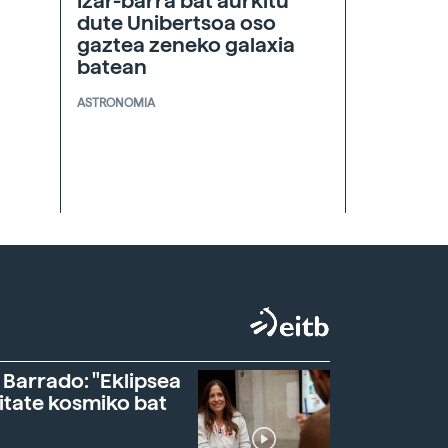
Izar-barra bat aurkitu
dute Unibertsoa oso
gaztea zeneko galaxia
batean
ASTRONOMIA
 Barrado: "Eklipsea
itate kosmiko bat