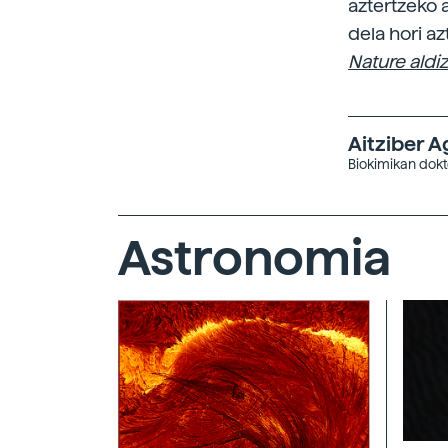
aztertzeko 
dela hori a
Nature aldi
Aitziber A
Biokimikan dokt
Astronomia