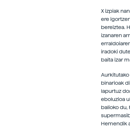
X izpiak na
ere igortzen
bereiztea. 
izanaren arr
erraldoiare
iradoki dute
baita izar m
Aurkitutako 
binarioak di
lapurtuz do
eboluzioa u
balioko du, 
supermasibo
Hemendik au