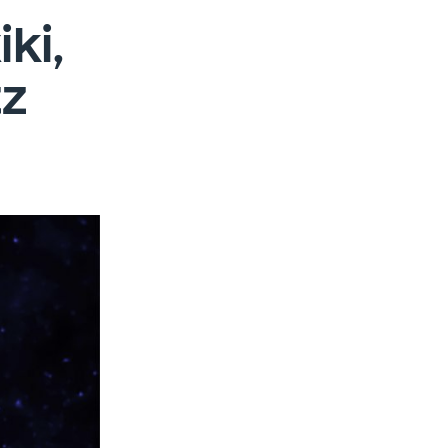
ki,
tz