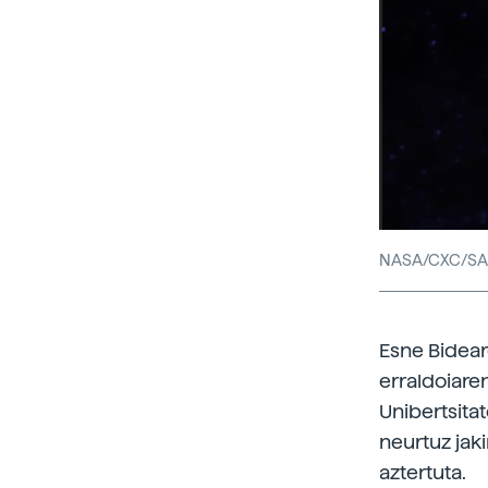
NASA/CXC/S
Esne Bidear
erraldoiare
Unibertsitat
neurtuz jak
aztertuta.