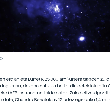
AO
en erdian eta Lurretik 25.000 argi-urtera dagoen zulo 
n inguruan, dozena bat zulo beltz txiki detektatu dit
eko (AEB) astronomo-talde batek. Zulo beltzek igorrita
in dute, Chandra Behatokiak 12 urtez egindako 1,4 mil