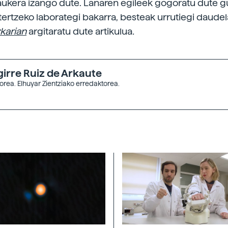
aukera izango dute. Lanaren egileek gogoratu dute g
ztertzeko laborategi bakarra, besteak urrutiegi daude
zkarian
argitaratu dute artikulua
.
girre Ruiz de Arkaute
orea. Elhuyar Zientziako erredaktorea.