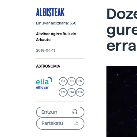
ALBISTEAK
Doze
gure
Elhuyar aldizkaria: 330
Aitziber Agirre Ruiz de
erra
Arkaute
2018-04-11
ASTRONOMIA
EU
ES
FR
EN
CA
GA
Partekatu