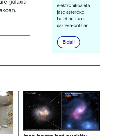
ure galaxia
elektronikoa eta
lakoan.
jaso asteroko
buletina zure
sarrera-ontzian
Bidali