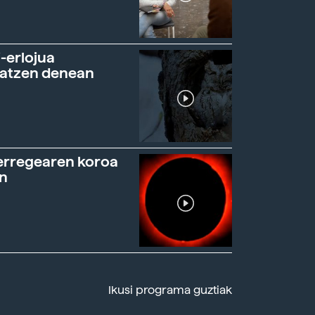
-erlojua
ratzen denean
erregearen koroa
n
Ikusi programa guztiak