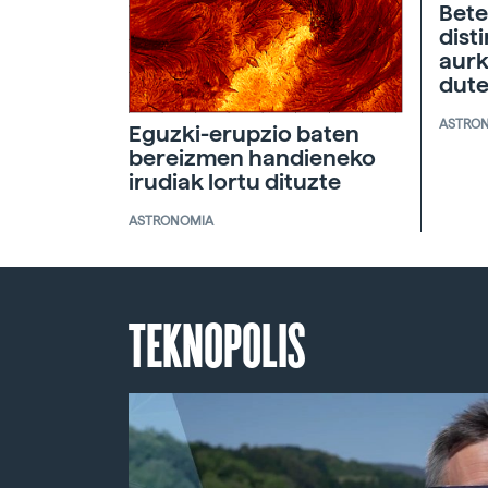
Bete
dist
aurk
dut
ASTRO
Eguzki-erupzio baten
bereizmen handieneko
irudiak lortu dituzte
ASTRONOMIA
TEKNOPOLIS