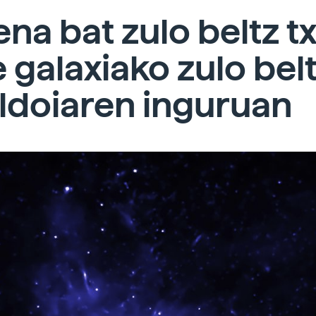
na bat zulo beltz txi
 galaxiako zulo bel
ldoiaren inguruan