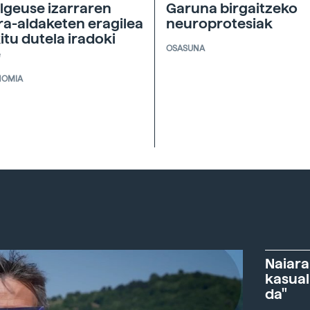
lgeuse izarraren
Garuna birgaitzeko
ira-aldaketen eragilea
neuroprotesiak
itu dutela iradoki
OSASUNA
e
NOMIA
Naiara
kasual
da"