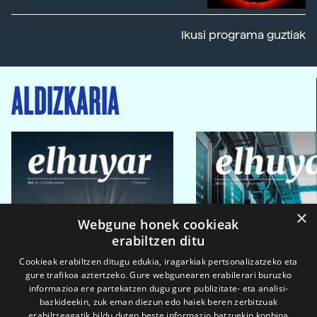
Ikusi programa guztiak
ALDIZKARIA
×
Webgune honek cookieak
erabiltzen ditu
Cookieak erabiltzen ditugu edukia, iragarkiak pertsonalizatzeko eta
gure trafikoa aztertzeko. Gure webgunearen erabilerari buruzko
informazioa ere partekatzen dugu gure publizitate- eta analisi-
bazkideekin, zuk eman diezun edo haiek beren zerbitzuak
erabiltzeagatik bildu duten beste informazio batzuekin konbina