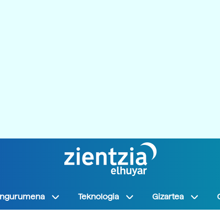
Ingurumena
Teknologia
Gizartea