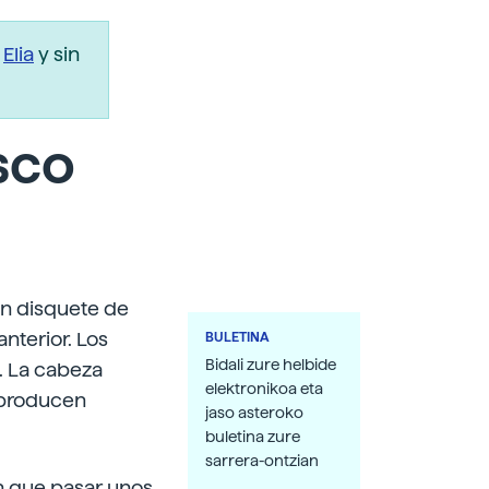
r
Elia
y sin
sco
un disquete de
nterior. Los
BULETINA
Bidali zure helbide
. La cabeza
elektronikoa eta
 producen
jaso asteroko
buletina zure
sarrera-ontzian
án que pasar unos