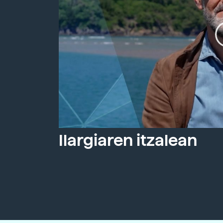
Ilargiaren itzalean