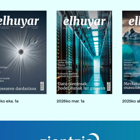
ko eka. 1a
2026ko mar. 1a
2025ko ab