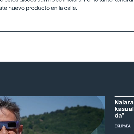
ste nuevo producto en la calle.
Naiara
kasual
da"
EKLIPSEA