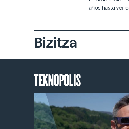
años hasta ver e
Bizitza
TEKNOPOLIS