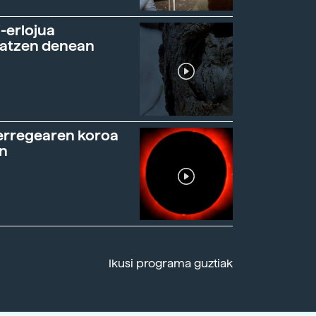
-erlojua
ratzen denean
erregearen koroa
n
Ikusi programa guztiak