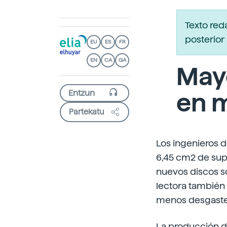
Texto red
posterior 
EU
ES
FR
EN
CA
GA
May
en m
Partekatu
Los ingenieros 
6,45 cm2 de supe
nuevos discos so
lectora también
menos desgaste 
La producción de