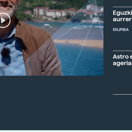
Eguzki
aurre
EKLIPSEA
Astro 
ageria