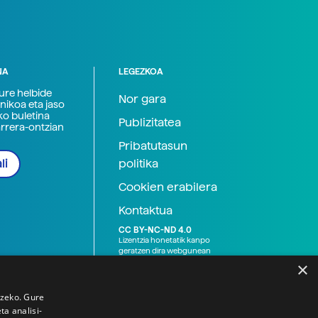
NA
LEGEZKOA
zure helbide
Nor gara
nikoa eta jaso
ko buletina
Publizitatea
arrera-ontzian
Pribatutasun
politika
li
Cookien erabilera
Kontaktua
CC BY-NC-ND 4.0
Lizentzia honetatik kanpo
geratzen dira webgunean
argitaratutako baliabide
×
grafikoak (argazki eta
ilustrazioak), baita Elhuyar ez
den bestelako erakunde eta
tzeko. Gure
norbanakoek idatzitakoak
a analisi-
ere. Kanpo-esteken bidez