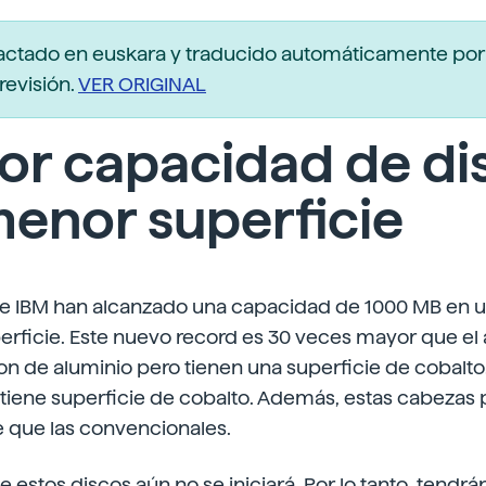
actado en euskara y traducido automáticamente po
revisión.
VER ORIGINAL
or capacidad de di
enor superficie
de IBM han alcanzado una capacidad de 1000 MB en 
rficie. Este nuevo record es 30 veces mayor que el a
n de aluminio pero tienen una superficie de cobalto
 tiene superficie de cobalto. Además, estas cabezas
que las convencionales.
 estos discos aún no se iniciará. Por lo tanto, tendr