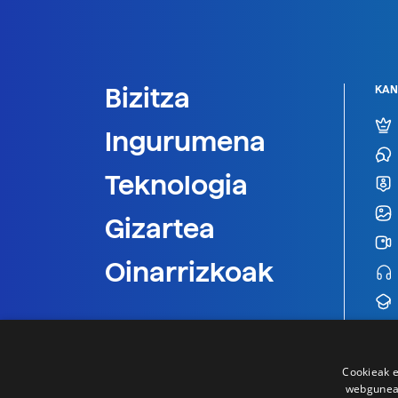
Bizitza
KAN
Ingurumena
Teknologia
Gizartea
Oinarrizkoak
Cookieak e
webgunear