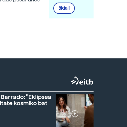
Bidali
 Barrado: "Eklipsea
itate kosmiko bat