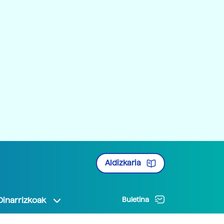
Aldizkaria
Oinarrizkoak
Buletina