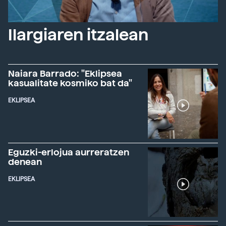
Ilargiaren itzalean
Naiara Barrado: "Eklipsea
kasualitate kosmiko bat da"
EKLIPSEA
Eguzki-erlojua aurreratzen
denean
EKLIPSEA