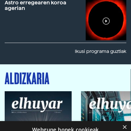
Astro erregearen koroa
agerian
Ikusi programa guztiak
ALDIZKARIA
×
Webgune honek cookieak