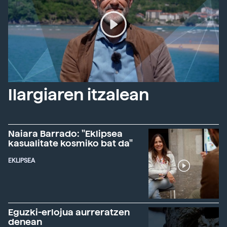
Ilargiaren itzalean
Naiara Barrado: "Eklipsea
kasualitate kosmiko bat da"
EKLIPSEA
Eguzki-erlojua aurreratzen
denean