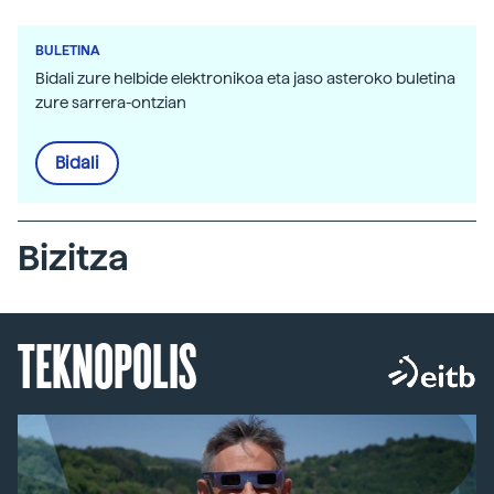
BULETINA
Bidali zure helbide elektronikoa eta jaso asteroko buletina
zure sarrera-ontzian
Bidali
Bizitza
TEKNOPOLIS