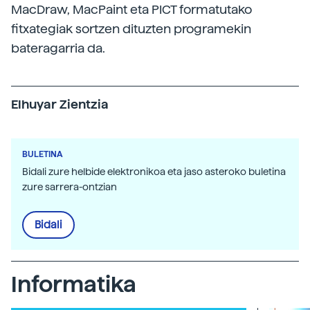
MacDraw, MacPaint eta PICT formatutako
fitxategiak sortzen dituzten programekin
bateragarria da.
Elhuyar Zientzia
BULETINA
Bidali zure helbide elektronikoa eta jaso asteroko buletina
zure sarrera-ontzian
Bidali
Informatika