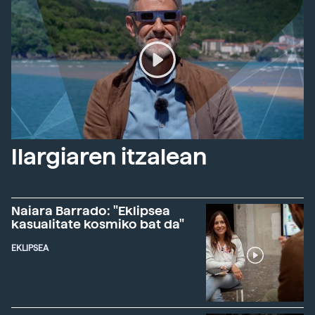
Ilargiaren itzalean
Naiara Barrado: "Eklipsea
kasualitate kosmiko bat da"
EKLIPSEA