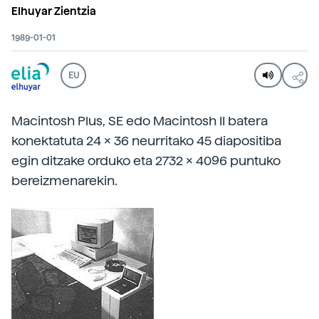
Elhuyar Zientzia
1989-01-01
EU
Macintosh Plus, SE edo Macintosh II batera
konektatuta 24 x 36 neurritako 45 diapositiba
egin ditzake orduko eta 2732 x 4096 puntuko
bereizmenarekin.