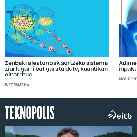
Zenbaki aleatorioak sortzeko sistema
Adimen
ziurtagarri bat garatu dute, kuantikan
inpakt
oinarritua
BIODIBERT
INFORMATIKA
TEKNOPOLIS