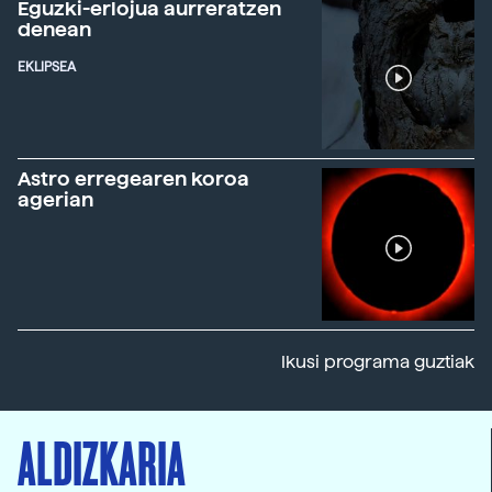
Eguzki-erlojua aurreratzen
denean
EKLIPSEA
Astro erregearen koroa
agerian
Ikusi programa guztiak
ALDIZKARIA