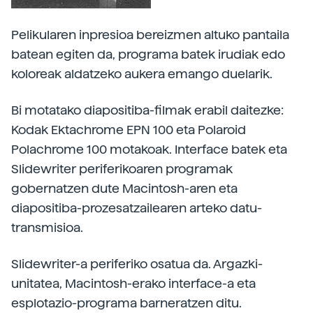
Pelikularen inpresioa bereizmen altuko pantaila
batean egiten da, programa batek irudiak edo
koloreak aldatzeko aukera emango duelarik.
Bi motatako diapositiba-filmak erabil daitezke:
Kodak Ektachrome EPN 100 eta Polaroid
Polachrome 100 motakoak. Interface batek eta
Slidewriter periferikoaren programak
gobernatzen dute Macintosh-aren eta
diapositiba-prozesatzailearen arteko datu-
transmisioa.
Slidewriter-a periferiko osatua da. Argazki-
unitatea, Macintosh-erako interface-a eta
esplotazio-programa barneratzen ditu.