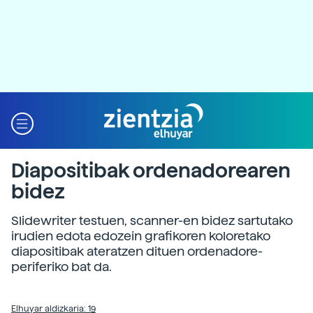
Diapositibak ordenadorearen
bidez
Slidewriter testuen, scanner-en bidez sartutako
irudien edota edozein grafikoren koloretako
diapositibak ateratzen dituen ordenadore-
periferiko bat da.
Elhuyar aldizkaria: 19