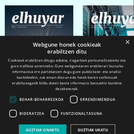
×
Webgune honek cookieak
erabiltzen ditu
Cookieak erabiltzen ditugu edukia, iragarkiak pertsonalizatzeko eta
gure trafikoa aztertzeko. Gure webgunearen erabilerari buruzko
informazioa ere partekatzen dugu gure publizitate- eta analisi-
bazkideekin, zuk eman diezun edo haiek beren zerbitzuak
erabiltzeagatik bildu duten beste informazio batzuekin konbina
dezaketenak.
BEHAR-BEHARREZKOA
ERRENDIMENDUA
BIDERATZEA
FUNTZIONALTASUNA
2026ko eka. 1a
2026ko mar. 1a
GUZTIAK ONARTU
GUZTIAK UKATU