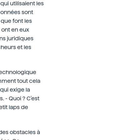
i utilisaient les
 données sont
 que font les
 ont en eux
ns juridiques
heurs et les
n technologique
mment tout cela
 qui exige la
 - Quoi ? C'est
tit laps de
t des obstacles à