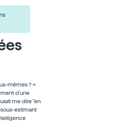
ns
ées
ous-mêmes ? »
lement d'une
ulait me dire "en
en sous-estimant
ntelligence