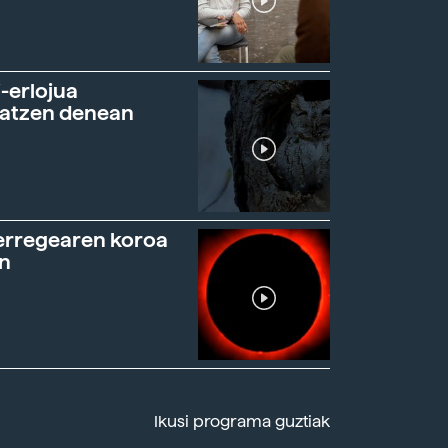
-erlojua
ratzen denean
erregearen koroa
n
Ikusi programa guztiak