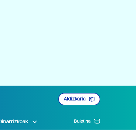
Aldizkaria
Oinarrizkoak
Buletina