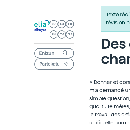
Texte réd
révision 
EU
ES
FR
EN
CA
GA
Des
cha
Partekatu
« Donner et don
m’a demandé un j
simple question, 
quoi tu te mêles,
le travail des cr
artificielle com