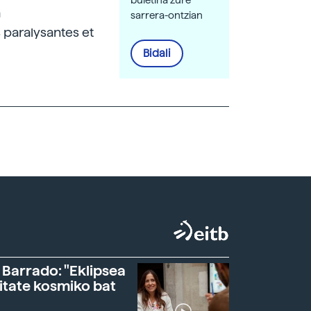
buletina zure
a
sarrera-ontzian
 paralysantes et
Bidali
 Barrado: "Eklipsea
itate kosmiko bat