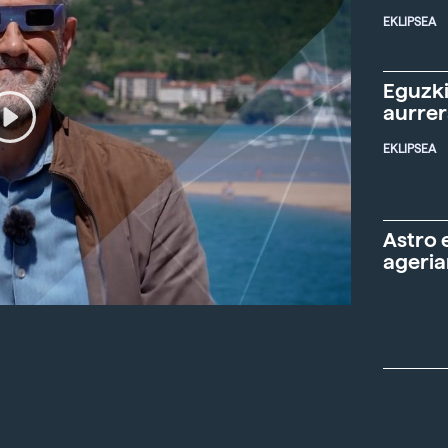
EKLIPSEA
Eguzki
aurre
EKLIPSEA
Astro 
ageria