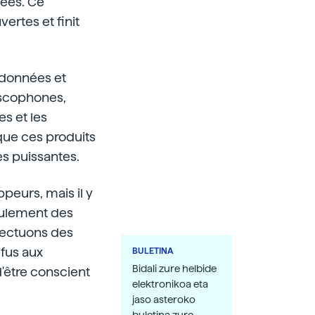
iées. Ce
rtes et finit
s données et
ascophones,
s et les
que ces produits
es puissantes.
ppeurs, mais il y
 seulement des
ffectuons des
fus aux
BULETINA
Bidali zure helbide
'être conscient
elektronikoa eta
jaso asteroko