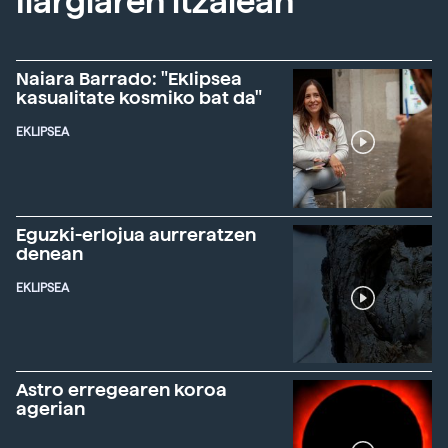
Ilargiaren itzalean
Naiara Barrado: "Eklipsea
kasualitate kosmiko bat da"
EKLIPSEA
Eguzki-erlojua aurreratzen
denean
EKLIPSEA
Astro erregearen koroa
agerian