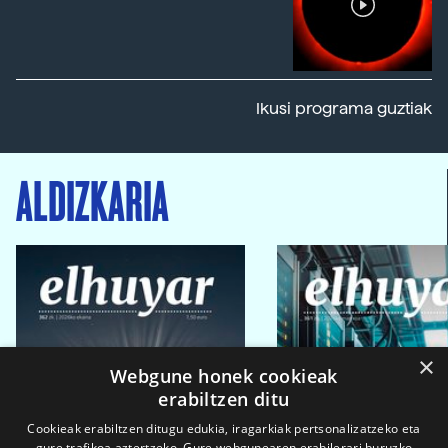
Ikusi programa guztiak
ALDIZKARIA
×
Webgune honek cookieak
erabiltzen ditu
Cookieak erabiltzen ditugu edukia, iragarkiak pertsonalizatzeko eta
gure trafikoa aztertzeko. Gure webgunearen erabilerari buruzko