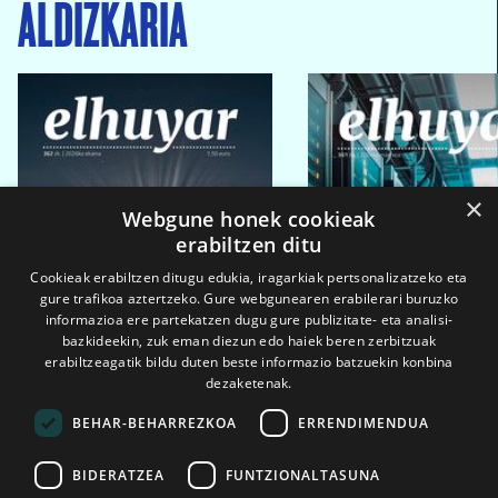
ALDIZKARIA
×
Webgune honek cookieak
erabiltzen ditu
Cookieak erabiltzen ditugu edukia, iragarkiak pertsonalizatzeko eta
gure trafikoa aztertzeko. Gure webgunearen erabilerari buruzko
informazioa ere partekatzen dugu gure publizitate- eta analisi-
bazkideekin, zuk eman diezun edo haiek beren zerbitzuak
erabiltzeagatik bildu duten beste informazio batzuekin konbina
dezaketenak.
BEHAR-BEHARREZKOA
ERRENDIMENDUA
BIDERATZEA
FUNTZIONALTASUNA
2026ko eka. 1a
2026ko mar. 1a