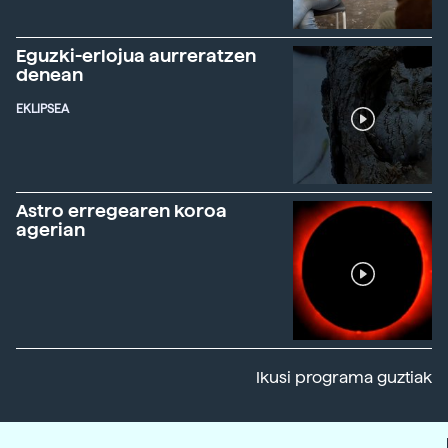
Eguzki-erlojua aurreratzen
denean
EKLIPSEA
Astro erregearen koroa
agerian
Ikusi programa guztiak