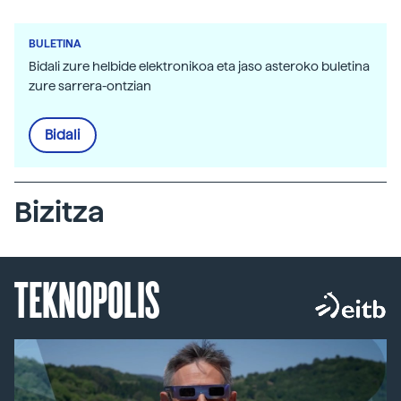
BULETINA
Bidali zure helbide elektronikoa eta jaso asteroko buletina
zure sarrera-ontzian
Bidali
Bizitza
TEKNOPOLIS