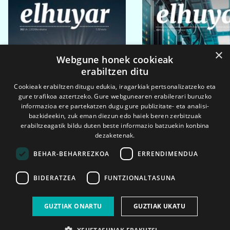
×
Webgune honek cookieak
erabiltzen ditu
Cookieak erabiltzen ditugu edukia, iragarkiak pertsonalizatzeko eta
gure trafikoa aztertzeko. Gure webgunearen erabilerari buruzko
informazioa ere partekatzen dugu gure publizitate- eta analisi-
bazkideekin, zuk eman diezun edo haiek beren zerbitzuak
erabiltzeagatik bildu duten beste informazio batzuekin konbina
dezaketenak.
BEHAR-BEHARREZKOA
ERRENDIMENDUA
BIDERATZEA
FUNTZIONALTASUNA
2026ko eka. 1a
2026ko mar. 1a
GUZTIAK ONARTU
GUZTIAK UKATU