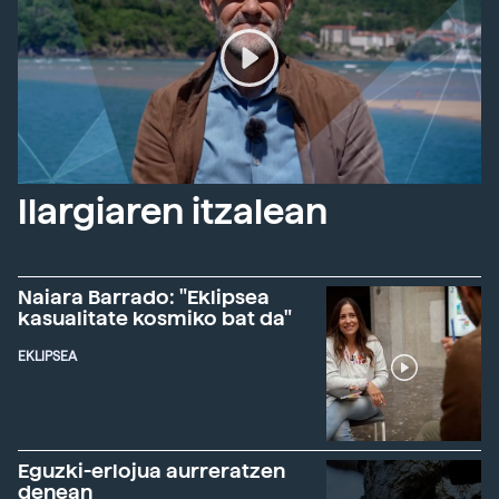
Ilargiaren itzalean
Naiara Barrado: "Eklipsea
kasualitate kosmiko bat da"
EKLIPSEA
Eguzki-erlojua aurreratzen
denean