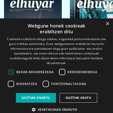
×
Webgune honek cookieak
erabiltzen ditu
Cookieak erabiltzen ditugu edukia, iragarkiak pertsonalizatzeko eta
gure trafikoa aztertzeko. Gure webgunearen erabilerari buruzko
informazioa ere partekatzen dugu gure publizitate- eta analisi-
bazkideekin, zuk eman diezun edo haiek beren zerbitzuak
erabiltzeagatik bildu duten beste informazio batzuekin konbina
dezaketenak.
BEHAR-BEHARREZKOA
ERRENDIMENDUA
BIDERATZEA
FUNTZIONALTASUNA
2026ko eka. 1a
2026ko mar. 1a
GUZTIAK ONARTU
GUZTIAK UKATU
XEHETASUNAK ERAKUTSI