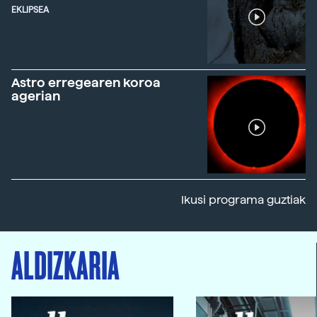
EKLIPSEA
Astro erregearen koroa
agerian
Ikusi programa guztiak
ALDIZKARIA