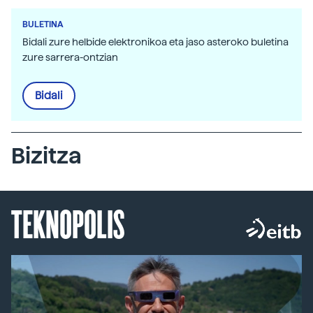
BULETINA
Bidali zure helbide elektronikoa eta jaso asteroko buletina
zure sarrera-ontzian
Bidali
Bizitza
TEKNOPOLIS