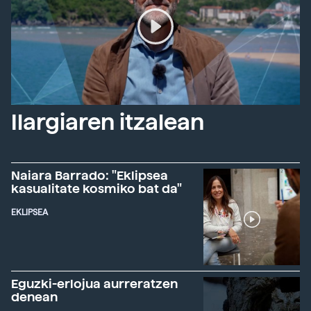
Ilargiaren itzalean
Naiara Barrado: "Eklipsea
kasualitate kosmiko bat da"
EKLIPSEA
Eguzki-erlojua aurreratzen
denean