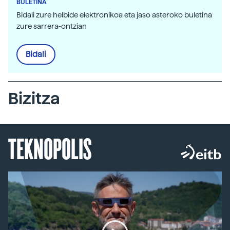
BULETINA
Bidali zure helbide elektronikoa eta jaso asteroko buletina
zure sarrera-ontzian
Bidali
Bizitza
TEKNOPOLIS