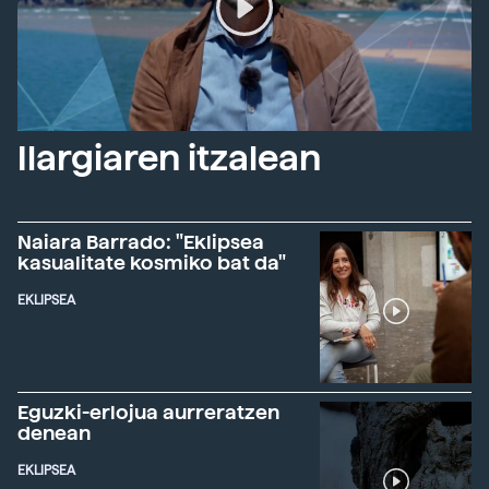
Ilargiaren itzalean
Naiara Barrado: "Eklipsea
kasualitate kosmiko bat da"
EKLIPSEA
Eguzki-erlojua aurreratzen
denean
EKLIPSEA