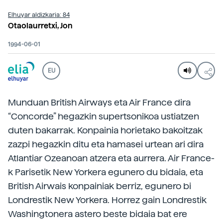
Elhuyar aldizkaria: 84
Otaolaurretxi, Jon
1994-06-01
EU
Munduan British Airways eta Air France dira
“Concorde” hegazkin supertsonikoa ustiatzen
duten bakarrak. Konpainia horietako bakoitzak
zazpi hegazkin ditu eta hamasei urtean ari dira
Atlantiar Ozeanoan atzera eta aurrera. Air France-
k Parisetik New Yorkera egunero du bidaia, eta
British Airwais konpainiak berriz, egunero bi
Londrestik New Yorkera. Horrez gain Londrestik
Washingtonera astero beste bidaia bat ere