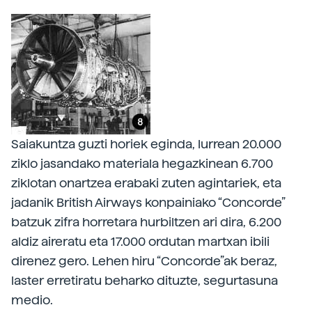
Saiakuntza guzti horiek eginda, lurrean 20.000
ziklo jasandako materiala hegazkinean 6.700
ziklotan onartzea erabaki zuten agintariek, eta
jadanik British Airways konpainiako “Concorde”
batzuk zifra horretara hurbiltzen ari dira, 6.200
aldiz aireratu eta 17.000 ordutan martxan ibili
direnez gero. Lehen hiru “Concorde”ak beraz,
laster erretiratu beharko dituzte, segurtasuna
medio.