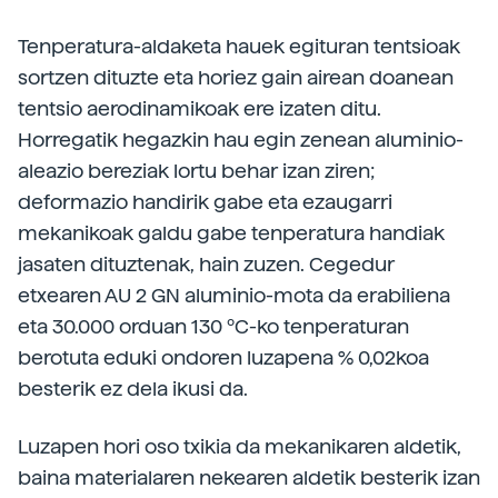
Tenperatura-aldaketa hauek egituran tentsioak
sortzen dituzte eta horiez gain airean doanean
tentsio aerodinamikoak ere izaten ditu.
Horregatik hegazkin hau egin zenean aluminio-
aleazio bereziak lortu behar izan ziren;
deformazio handirik gabe eta ezaugarri
mekanikoak galdu gabe tenperatura handiak
jasaten dituztenak, hain zuzen. Cegedur
etxearen AU 2 GN aluminio-mota da erabiliena
eta 30.000 orduan 130 ºC-ko tenperaturan
berotuta eduki ondoren luzapena % 0,02koa
besterik ez dela ikusi da.
Luzapen hori oso txikia da mekanikaren aldetik,
baina materialaren nekearen aldetik besterik izan