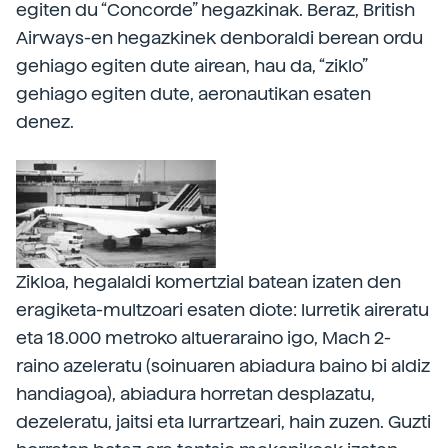
egiten du “Concorde” hegazkinak. Beraz, British
Airways-en hegazkinek denboraldi berean ordu
gehiago egiten dute airean, hau da, “ziklo”
gehiago egiten dute, aeronautikan esaten
denez.
Zikloa, hegalaldi komertzial batean izaten den
eragiketa-multzoari esaten diote: lurretik aireratu
eta 18.000 metroko altueraraino igo, Mach 2-
raino azeleratu (soinuaren abiadura baino bi aldiz
handiagoa), abiadura horretan desplazatu,
dezeleratu, jaitsi eta lurrartzeari, hain zuzen. Guzti