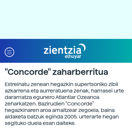
"Concorde" zaharberritua
Estreinatu zenean hegazkin supertsoniko zibil
azkarrena eta aurreratuena zenak, hamasei urte
daramatza egunero Atlantiar Ozeanoa
zeharkatzen. Bazirudien “Concorde”
hegazkinaren aroa amaitzear zegoela, baina
aldaketa batzuk eginda 2005. urterarte hegan
segituko duela esan daiteke.