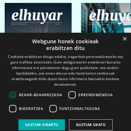
×
Webgune honek cookieak
erabiltzen ditu
Cookieak erabiltzen ditugu edukia, iragarkiak pertsonalizatzeko eta
gure trafikoa aztertzeko. Gure webgunearen erabilerari buruzko
informazioa ere partekatzen dugu gure publizitate- eta analisi-
bazkideekin, zuk eman diezun edo haiek beren zerbitzuak
erabiltzeagatik bildu duten beste informazio batzuekin konbina
dezaketenak.
BEHAR-BEHARREZKOA
ERRENDIMENDUA
BIDERATZEA
FUNTZIONALTASUNA
2026ko eka. 1a
2026ko mar. 1a
GUZTIAK ONARTU
GUZTIAK UKATU