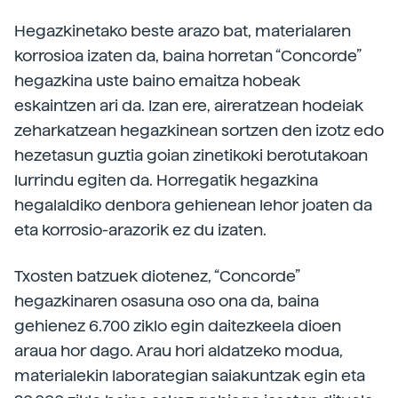
Hegazkinetako beste arazo bat, materialaren
korrosioa izaten da, baina horretan “Concorde”
hegazkina uste baino emaitza hobeak
eskaintzen ari da. Izan ere, aireratzean hodeiak
zeharkatzean hegazkinean sortzen den izotz edo
hezetasun guztia goian zinetikoki berotutakoan
lurrindu egiten da. Horregatik hegazkina
hegalaldiko denbora gehienean lehor joaten da
eta korrosio-arazorik ez du izaten.
Txosten batzuek diotenez, “Concorde”
hegazkinaren osasuna oso ona da, baina
gehienez 6.700 ziklo egin daitezkeela dioen
araua hor dago. Arau hori aldatzeko modua,
materialekin laborategian saiakuntzak egin eta