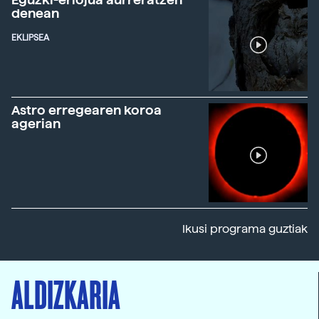
denean
EKLIPSEA
Astro erregearen koroa
agerian
Ikusi programa guztiak
ALDIZKARIA