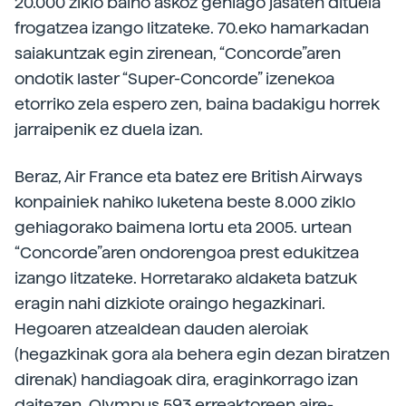
20.000 ziklo baino askoz gehiago jasaten dituela
frogatzea izango litzateke. 70.eko hamarkadan
saiakuntzak egin zirenean, “Concorde”aren
ondotik laster “Super-Concorde” izenekoa
etorriko zela espero zen, baina badakigu horrek
jarraipenik ez duela izan.
Beraz, Air France eta batez ere British Airways
konpainiek nahiko luketena beste 8.000 ziklo
gehiagorako baimena lortu eta 2005. urtean
“Concorde”aren ondorengoa prest edukitzea
izango litzateke. Horretarako aldaketa batzuk
eragin nahi dizkiote oraingo hegazkinari.
Hegoaren atzealdean dauden aleroiak
(hegazkinak gora ala behera egin dezan biratzen
direnak) handiagoak dira, eraginkorrago izan
daitezen. Olympus 593 erreaktoreen aire-