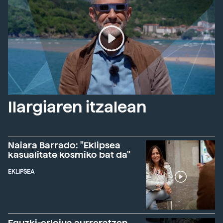
Ilargiaren itzalean
Naiara Barrado: "Eklipsea
kasualitate kosmiko bat da"
EKLIPSEA
Eguzki-erlojua aurreratzen