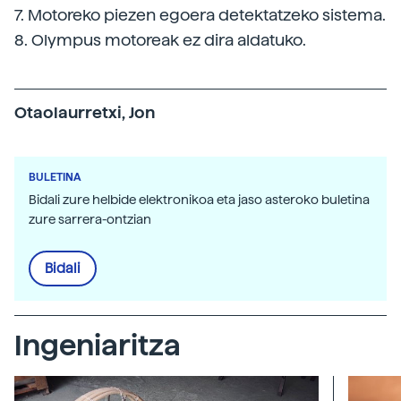
7. Motoreko piezen egoera detektatzeko sistema.
8. Olympus motoreak ez dira aldatuko.
Otaolaurretxi, Jon
BULETINA
Bidali zure helbide elektronikoa eta jaso asteroko buletina
zure sarrera-ontzian
Bidali
Ingeniaritza