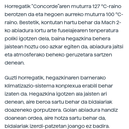
Horregatik “Concorde”aren muturra 127 ºC-raino
berotzen da eta hegoen aurreko muturra 100 ºC-
raino. Bestetik, kontutan hartu behar da Mach 2-
ko abiadura lortu arte fuselajearen tenperatura
poliki igotzen dela, baina hegazkina behera
jaistean hoztu oso azkar egiten da, abiadura jaitsi
eta atmosferako beheko geruzetara sartzen
denean.
Guzti horregatik, hegazkinaren barnerako
klimatizazio-sistema konplexua erabili behar
izaten da. Hegazkina igotzen ala jaisten ari
denean, aire beroa sartu behar da bidaiariak
doazeneko gorputzera. Goian abiadura handiz
doanean ordea, aire hotza sartu behar da,
bidaiariak izerdi-patzetan joango ez badira.