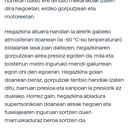
horretan batez ere tentsio mekanikoak izaten
dira hegoetan, erdiko gorputzean eta
motoreetan.
Hegazkina altuera handian ia airerik gabeko
atmosferan doanean (ia -50 ºC-ko tenperaturan)
bidaiariak lasai joan daitezen, hegazkinaren
gorputzean airea presioz egoten da, mila eta
bostehun metro inguruko mendi-gailurrean
egon ohi den egoeran. Hegazkina goian
doanean beraz, gorputzak tentsio handiak izaten
ditu, barruan presioa eta kanpoan ia presiorik ez
duelako. Horrez gain, hegazkina abiadura
supertsonikoan doanean aireak hegoen eta
fuselajearen inguruan sortzen duen
marruskaduraz beroa sortzen da.