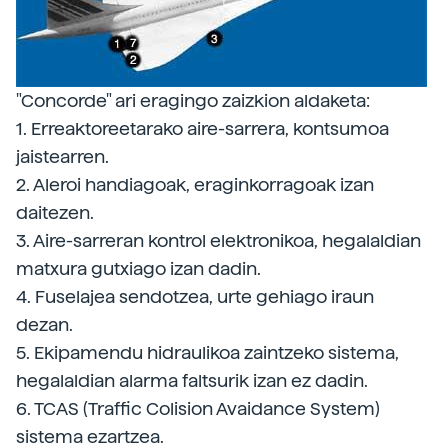
"Concorde" ari eragingo zaizkion aldaketa:
1. Erreaktoreetarako aire-sarrera, kontsumoa
jaistearren.
2. Aleroi handiagoak, eraginkorragoak izan
daitezen.
3. Aire-sarreran kontrol elektronikoa, hegalaldian
matxura gutxiago izan dadin.
4. Fuselajea sendotzea, urte gehiago iraun
dezan.
5. Ekipamendu hidraulikoa zaintzeko sistema,
hegalaldian alarma faltsurik izan ez dadin.
6. TCAS (Traffic Colision Avaidance System)
sistema ezartzea.