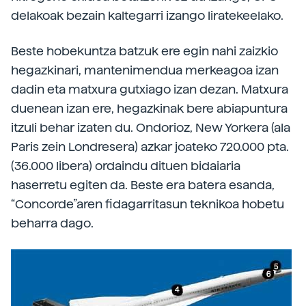
delakoak bezain kaltegarri izango liratekeelako.
Beste hobekuntza batzuk ere egin nahi zaizkio
hegazkinari, mantenimendua merkeagoa izan
dadin eta matxura gutxiago izan dezan. Matxura
duenean izan ere, hegazkinak bere abiapuntura
itzuli behar izaten du. Ondorioz, New Yorkera (ala
Paris zein Londresera) azkar joateko 720.000 pta.
(36.000 libera) ordaindu dituen bidaiaria
haserretu egiten da. Beste era batera esanda,
“Concorde”aren fidagarritasun teknikoa hobetu
beharra dago.