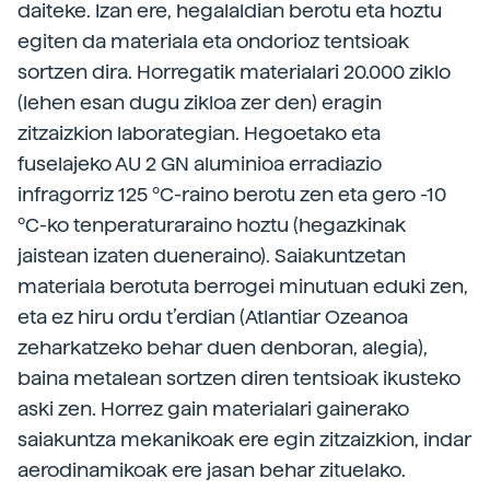
daiteke. Izan ere, hegalaldian berotu eta hoztu
egiten da materiala eta ondorioz tentsioak
sortzen dira. Horregatik materialari 20.000 ziklo
(lehen esan dugu zikloa zer den) eragin
zitzaizkion laborategian. Hegoetako eta
fuselajeko AU 2 GN aluminioa erradiazio
infragorriz 125 ºC-raino berotu zen eta gero -10
ºC-ko tenperaturaraino hoztu (hegazkinak
jaistean izaten dueneraino). Saiakuntzetan
materiala berotuta berrogei minutuan eduki zen,
eta ez hiru ordu t’erdian (Atlantiar Ozeanoa
zeharkatzeko behar duen denboran, alegia),
baina metalean sortzen diren tentsioak ikusteko
aski zen. Horrez gain materialari gainerako
saiakuntza mekanikoak ere egin zitzaizkion, indar
aerodinamikoak ere jasan behar zituelako.