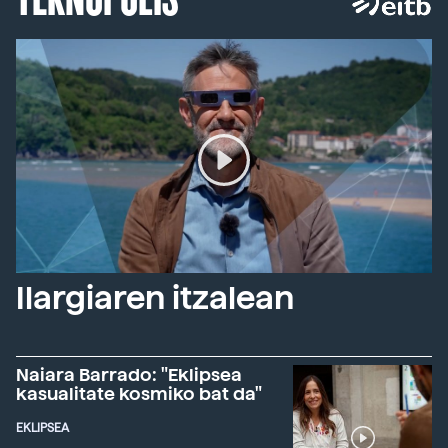
Ilargiaren itzalean
Naiara Barrado: "Eklipsea
kasualitate kosmiko bat da"
EKLIPSEA