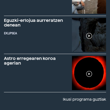
Eguzki-erlojua aurreratzen
denean
EKLIPSEA
Astro erregearen koroa
agerian
Ikusi programa guztiak