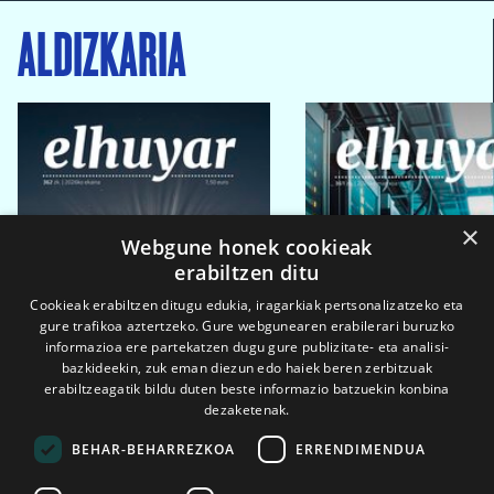
ALDIZKARIA
×
Webgune honek cookieak
erabiltzen ditu
Cookieak erabiltzen ditugu edukia, iragarkiak pertsonalizatzeko eta
gure trafikoa aztertzeko. Gure webgunearen erabilerari buruzko
informazioa ere partekatzen dugu gure publizitate- eta analisi-
bazkideekin, zuk eman diezun edo haiek beren zerbitzuak
erabiltzeagatik bildu duten beste informazio batzuekin konbina
dezaketenak.
BEHAR-BEHARREZKOA
ERRENDIMENDUA