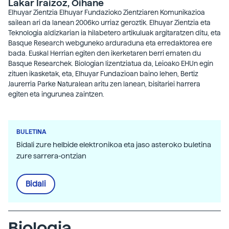
Lakar Iraizoz, Oihane
Elhuyar Zientzia Elhuyar Fundazioko Zientziaren Komunikazioa
sailean ari da lanean 2006ko urriaz geroztik. Elhuyar Zientzia eta
Teknologia aldizkarian ia hilabetero artikuluak argitaratzen ditu, eta
Basque Research webguneko arduraduna eta erredaktorea ere
bada. Euskal Herrian egiten den ikerketaren berri ematen du
Basque Researchek. Biologian lizentziatua da, Leioako EHUn egin
zituen ikasketak, eta, Elhuyar Fundazioan baino lehen, Bertiz
Jaurerria Parke Naturalean aritu zen lanean, bisitariei harrera
egiten eta ingurunea zaintzen.
BULETINA
Bidali zure helbide elektronikoa eta jaso asteroko buletina
zure sarrera-ontzian
Bidali
Biologia