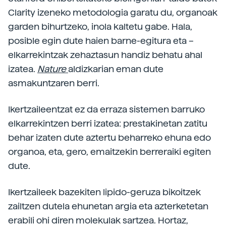
Clarity izeneko metodologia garatu du, organoak
garden bihurtzeko, inola kaltetu gabe. Hala,
posible egin dute haien barne-egitura eta –
elkarrekintzak zehaztasun handiz behatu ahal
izatea.
Nature
aldizkarian eman dute
asmakuntzaren berri.
Ikertzaileentzat ez da erraza sistemen barruko
elkarrekintzen berri izatea: prestakinetan zatitu
behar izaten dute aztertu beharreko ehuna edo
organoa, eta, gero, emaitzekin berreraiki egiten
dute.
Ikertzaileek bazekiten lipido-geruza bikoitzek
zailtzen dutela ehunetan argia eta azterketetan
erabili ohi diren molekulak sartzea. Hortaz,