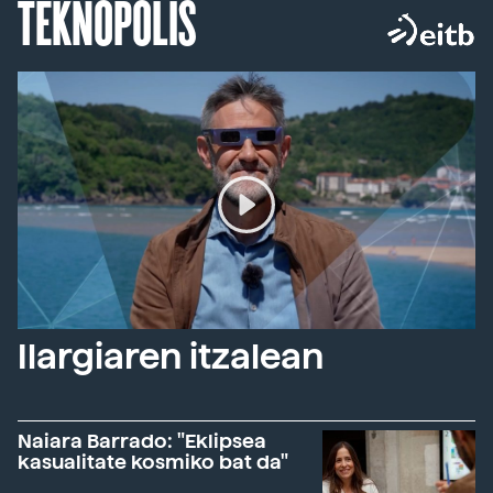
TEKNOPOLIS
Ilargiaren itzalean
Naiara Barrado: "Eklipsea
kasualitate kosmiko bat da"