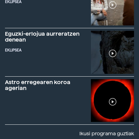
EKLIPSEA
Eguzki-erlojua aurreratzen
denean
EKLIPSEA
Astro erregearen koroa
agerian
Ikusi programa guztiak