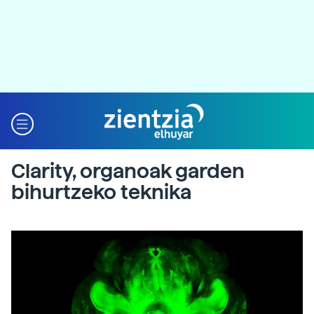
Clarity, organoak garden
bihurtzeko teknika