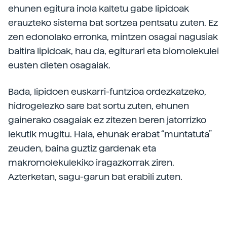
ehunen egitura inola kaltetu gabe lipidoak
erauzteko sistema bat sortzea pentsatu zuten. Ez
zen edonolako erronka, mintzen osagai nagusiak
baitira lipidoak, hau da, egiturari eta biomolekulei
eusten dieten osagaiak.
Bada, lipidoen euskarri-funtzioa ordezkatzeko,
hidrogelezko sare bat sortu zuten, ehunen
gainerako osagaiak ez zitezen beren jatorrizko
lekutik mugitu. Hala, ehunak erabat “muntatuta”
zeuden, baina guztiz gardenak eta
makromolekulekiko iragazkorrak ziren.
Azterketan, sagu-garun bat erabili zuten.