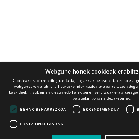
Webgune honek cookieak erabiltz
Cookieak erabiltzen ditugu edukia, iragarkiak pertsonalizatzeko eta g
webgunearen erabilerari buruzko informazioa ere partekatzen dugu gu
bazkideekin, zuk eman diezun edo haiek beren zerbitzuak erabiltzeagati
batzuekin konbina dezaketenak.
BEHAR-BEHARREZKOA
ERRENDIMENDUA
FUNTZIONALTASUNA