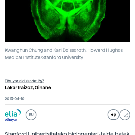
Kwanghun Chung and Karl Deisseroth, Howard Hughes
Medical Institute/Stanford University
Elhuyar aldizkaria: 297
Lakar Iraizoz, Oihane
2013-04-10
EU
Stanford Unibertsitateko bioingeniari-talde batek