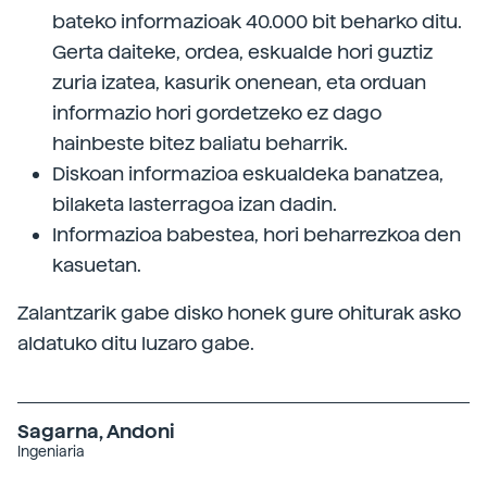
bateko informazioak 40.000 bit beharko ditu.
Gerta daiteke, ordea, eskualde hori guztiz
zuria izatea, kasurik onenean, eta orduan
informazio hori gordetzeko ez dago
hainbeste bitez baliatu beharrik.
Diskoan informazioa eskualdeka banatzea,
bilaketa lasterragoa izan dadin.
Informazioa babestea, hori beharrezkoa den
kasuetan.
Zalantzarik gabe disko honek gure ohiturak asko
aldatuko ditu luzaro gabe.
Sagarna, Andoni
Ingeniaria