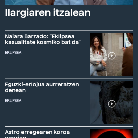
Ilargiaren itzalean
Naiara Barrado: "Eklipsea
kasualitate kosmiko bat da"
EKLIPSEA
Eguzki-erlojua aurreratzen
denean
EKLIPSEA
Astro erregearen koroa
agerian