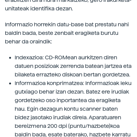
unitateak identifika dezan.
Informazio horrekin datu-base bat prestatu nahi
baldin bada, beste zenbait eragiketa burutu
behar da oraindik:
Indexazioa: CD-ROMean aurkitzen diren
datuen posizioak zerrenda batean jartzea eta
bilaketa errazteko diskoan bertan gordetzea.
Informazioa konprimatzea: Informazioak leku
gutxiago behar izan dezan. Batez ere irudiak
gordetzeko oso inportantea da eragiketa
hau. Egin dezagun kontu scanner baten
bidez jasotako irudiak direla. Aparatuaren
bereizmena 200 dpi (puntu/hazbete)koa
baldin bada, esate baterako, hazbete karratu