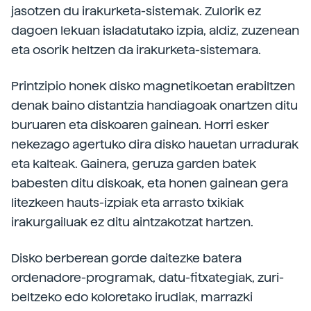
jasotzen du irakurketa-sistemak. Zulorik ez
dagoen lekuan isladatutako izpia, aldiz, zuzenean
eta osorik heltzen da irakurketa-sistemara.
Printzipio honek disko magnetikoetan erabiltzen
denak baino distantzia handiagoak onartzen ditu
buruaren eta diskoaren gainean. Horri esker
nekezago agertuko dira disko hauetan urradurak
eta kalteak. Gainera, geruza garden batek
babesten ditu diskoak, eta honen gainean gera
litezkeen hauts-izpiak eta arrasto txikiak
irakurgailuak ez ditu aintzakotzat hartzen.
Disko berberean gorde daitezke batera
ordenadore-programak, datu-fitxategiak, zuri-
beltzeko edo koloretako irudiak, marrazki