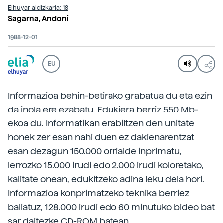
Elhuyar aldizkaria: 18
Sagarna, Andoni
1988-12-01
EU
Informazioa behin-betirako grabatua du eta ezin
da inola ere ezabatu. Edukiera berriz 550 Mb-
ekoa du. Informatikan erabiltzen den unitate
honek zer esan nahi duen ez dakienarentzat
esan dezagun 150.000 orrialde inprimatu,
lerrozko 15.000 irudi edo 2.000 irudi koloretako,
kalitate onean, edukitzeko adina leku dela hori.
Informazioa konprimatzeko teknika berriez
baliatuz, 128.000 irudi edo 60 minutuko bideo bat
sar daitezke CD-ROM batean.