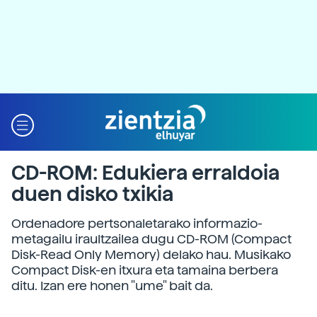
CD-ROM: Edukiera erraldoia
duen disko txikia
Ordenadore pertsonaletarako informazio-
metagailu iraultzailea dugu CD-ROM (Compact
Disk-Read Only Memory) delako hau. Musikako
Compact Disk-en itxura eta tamaina berbera
ditu. Izan ere honen "ume" bait da.