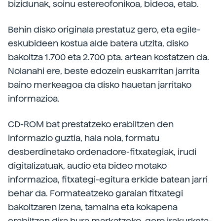
bizidunak, soinu estereofonikoa, bideoa, etab.
Behin disko originala prestatuz gero, eta egile-
eskubideen kostua alde batera utzita, disko
bakoitza 1.700 eta 2.700 pta. artean kostatzen da.
Nolanahi ere, beste edozein euskarritan jarrita
baino merkeagoa da disko hauetan jarritako
informazioa.
CD-ROM bat prestatzeko erabiltzen den
informazio guztia, hala nola, formatu
desberdinetako ordenadore-fitxategiak, irudi
digitalizatuak, audio eta bideo motako
informazioa, fitxategi-egitura erkide batean jarri
behar da. Formateatzeko garaian fitxategi
bakoitzaren izena, tamaina eta kokapena
erabiltzen dira hura markatzeko, gero irakurketa-