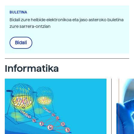
BULETINA
Bidali zure helbide elektronikoa eta jaso asteroko buletina
zure sarrera-ontzian
Bidali
Informatika