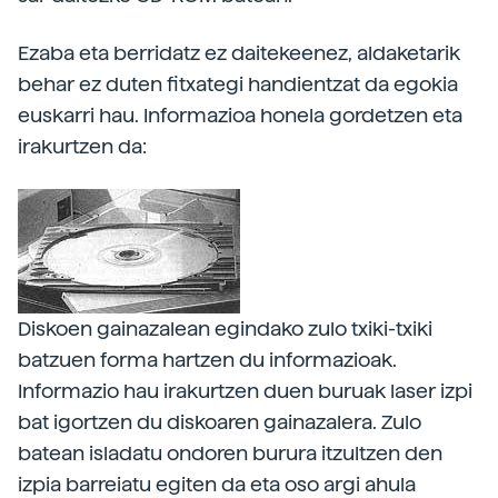
Ezaba eta berridatz ez daitekeenez, aldaketarik
behar ez duten fitxategi handientzat da egokia
euskarri hau. Informazioa honela gordetzen eta
irakurtzen da:
Diskoen gainazalean egindako zulo txiki-txiki
batzuen forma hartzen du informazioak.
Informazio hau irakurtzen duen buruak laser izpi
bat igortzen du diskoaren gainazalera. Zulo
batean isladatu ondoren burura itzultzen den
izpia barreiatu egiten da eta oso argi ahula