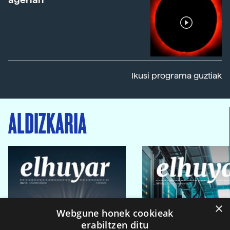
Ikusi programa guztiak
ALDIZKARIA
×
Webgune honek cookieak
erabiltzen ditu