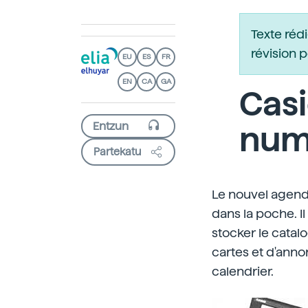
Texte réd
révision 
EU
ES
FR
EN
CA
GA
Casi
num
Partekatu
Le nouvel agend
dans la poche. I
stocker le cata
cartes et d'annon
calendrier.