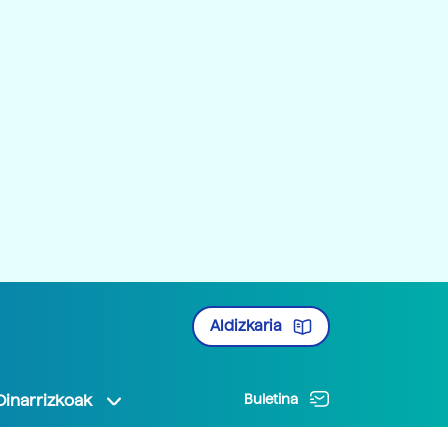
Aldizkaria
Oinarrizkoak
Buletina