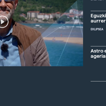
Eguzki
aurre
EKLIPSEA
Astro 
ageria