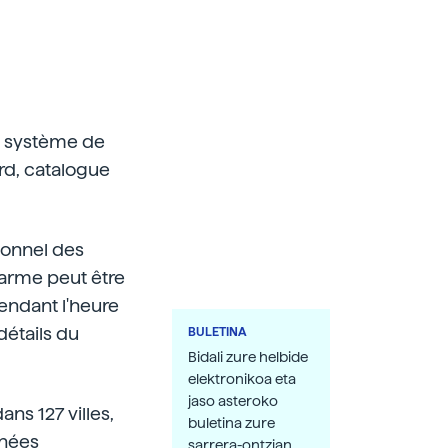
le système de
rd, catalogue
sonnel des
larme peut être
pendant l'heure
détails du
BULETINA
Bidali zure helbide
elektronikoa eta
jaso asteroko
ans 127 villes,
buletina zure
nnées
sarrera-ontzian