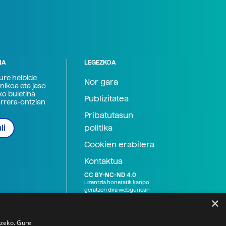
NA
LEGEZKOA
zure helbide
Nor gara
nikoa eta jaso
ko buletina
Publizitatea
arrera-ontzian
Pribatutasun
politika
li
Cookien erabilera
Kontaktua
CC BY-NC-ND 4.0
Lizentzia honetatik kanpo
geratzen dira webgunean
argitaratutako baliabide
×
grafikoak (argazki eta
ilustrazioak), baita Elhuyar ez
den bestelako erakunde eta
tzeko. Gure