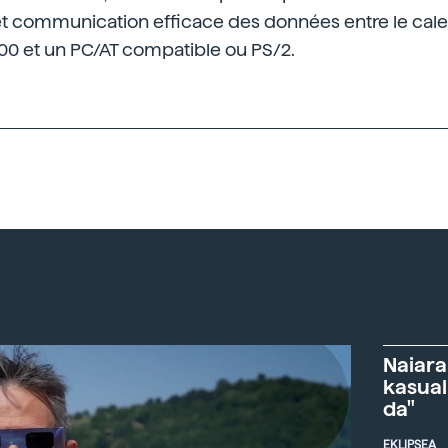
 et communication efficace des données entre le cale
00 et un PC/AT compatible ou PS/2.
Naiara
kasual
da"
EKLIPSEA