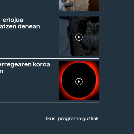
-erlojua
ratzen denean
erregearen koroa
n
Ikusi programa guztiak