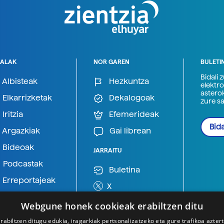
ALAK
NOR GAREN
BULETI
Bidali 
Albisteak
Hezkuntza
elektro
astero
Elkarrizketak
Dekalogoak
zure s
Iritzia
Efemerideak
Bida
Argazkiak
Gai librean
Bideoak
JARRAITU
Podcastak
Buletina
Erreportajeak
X
BlueSky
Webgune honek cookieak erabiltzen ditu
Mastodon
rabiltzen ditugu edukia, iragarkiak pertsonalizatzeko eta gure trafikoa azter