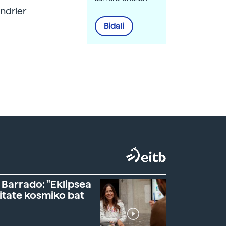
ndrier
Bidali
 Barrado: "Eklipsea
itate kosmiko bat