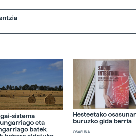
entzia
Hesteetako osasunar
agai-sistema
buruzko gida berria
ungarriago eta
ngarriago batek
OSASUNA