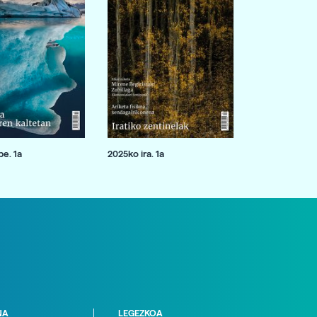
e. 1a
2025ko ira. 1a
NA
LEGEZKOA