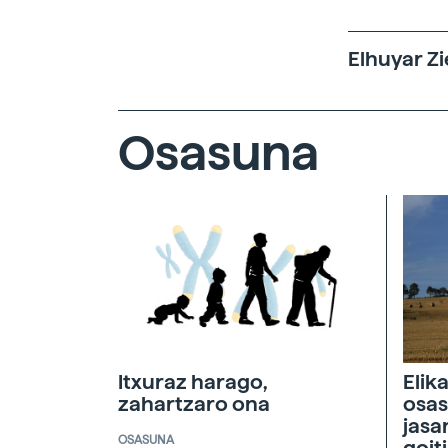
Elhuyar Zi
Osasuna
Itxuraz harago,
Elik
zahartzaro ona
osas
jasa
OSASUNA