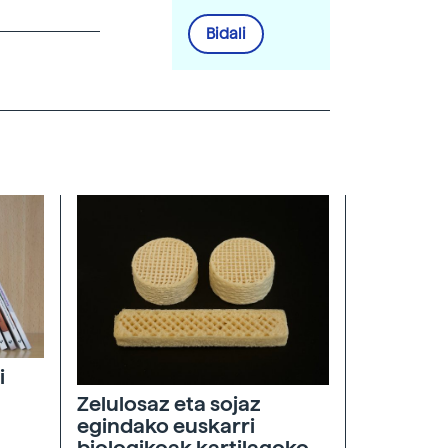
Bidali
i
Zelulosaz eta sojaz
egindako euskarri