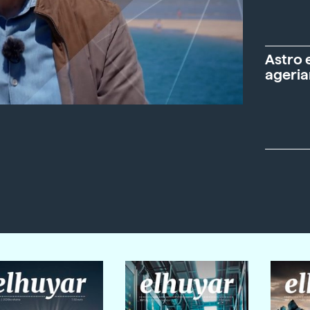
Astro 
ageria