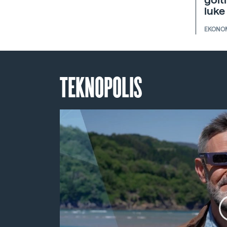
goit
luke
EKONO
TEKNOPOLIS