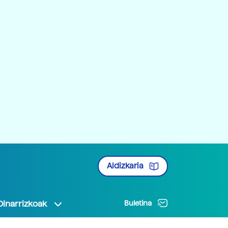
Aldizkaria
Oinarrizkoak
Buletina