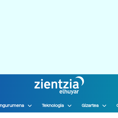
Ingurumena
Teknologia
Gizartea