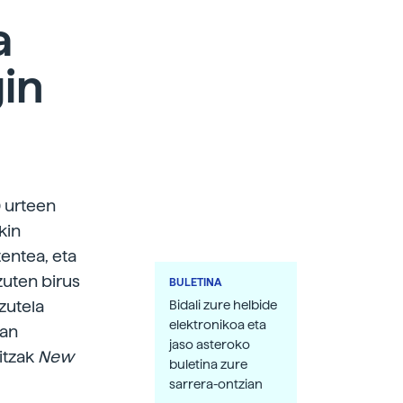
a
gin
0 urteen
kin
tentea, eta
zuten birus
BULETINA
zutela
Bidali zure helbide
elektronikoa eta
uan
jaso asteroko
itzak
New
buletina zure
sarrera-ontzian