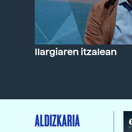
Ilargiaren itzalean
ALDIZKARIA