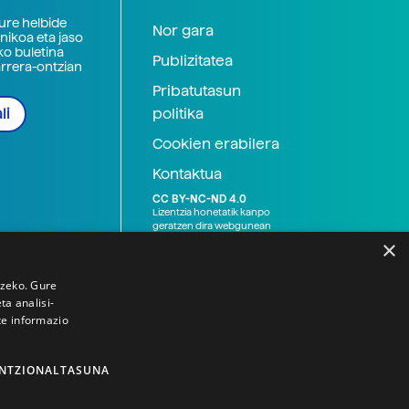
zure helbide
Nor gara
nikoa eta jaso
ko buletina
Publizitatea
arrera-ontzian
Pribatutasun
politika
li
Cookien erabilera
Kontaktua
CC BY-NC-ND 4.0
Lizentzia honetatik kanpo
geratzen dira webgunean
argitaratutako baliabide
×
grafikoak (argazki eta
ilustrazioak), baita Elhuyar ez
den bestelako erakunde eta
tzeko. Gure
norbanakoek idatzitakoak
a analisi-
ere. Kanpo-esteken bidez
te informazio
emandako edukiak esteka
horietan agertzen den
lizentziapean daude,
gehienetan copyright-a
NTZIONALTASUNA