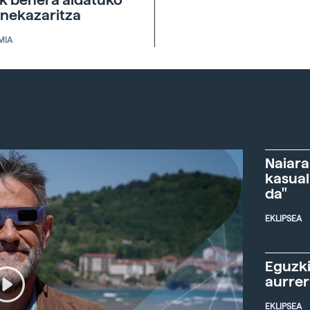
ik behera aldatuko
 nekazaritza
MIA
Naiara
kasual
da"
EKLIPSEA
Eguzki
aurre
EKLIPSEA