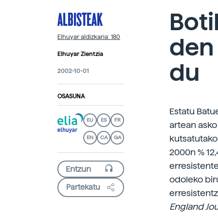
ALBISTEAK
Boti
den 
Elhuyar aldizkaria: 180
Elhuyar Zientzia
du
2002-10-01
OSASUNA
Estatu Batu
EU
ES
FR
artean asko
kutsatutako
EN
CA
GA
2000n % 12,4
erresistent
odoleko bir
Partekatu
erresistent
England Jou