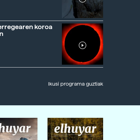
erregearen koroa
n
Ikusi programa guztiak