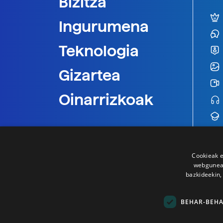
Bizitza
Ingurumena
Teknologia
Gizartea
Oinarrizkoak
Cookieak e
webgunear
bazkideekin,
BEHAR-BEH