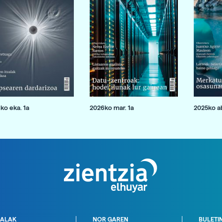
ko eka. 1a
2026ko mar. 1a
2025ko ab
ALAK
NOR GAREN
BULETI