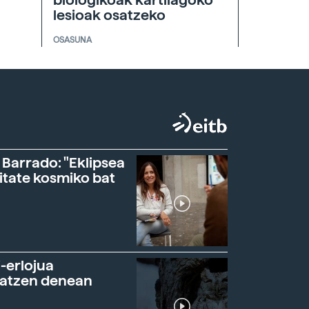
biologikoak kartilagoko
lesioak osatzeko
OSASUNA
 Barrado: "Eklipsea
itate kosmiko bat
-erlojua
ratzen denean