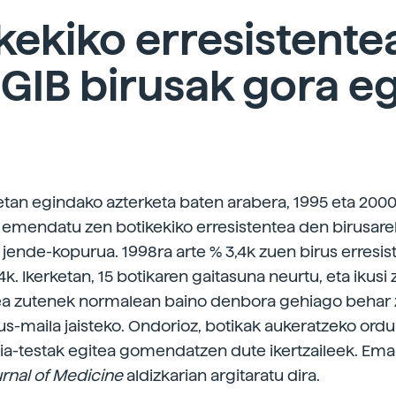
kekiko erresistente
GIB birusak gora e
etan egindako azterketa baten arabera, 1995 eta 200
 emendatu zen botikekiko erresistentea den birusare
 jende-kopurua. 1998ra arte % 3,4k zuen birus erresis
k. Ikerketan, 15 botikaren gaitasuna neurtu, eta ikusi 
ea zutenek normalean baino denbora gehiago behar 
us-maila jaisteko. Ondorioz, botikak aukeratzeko ord
zia-testak egitea gomendatzen dute ikertzaileek. Ema
rnal of Medicine
aldizkarian argitaratu dira.