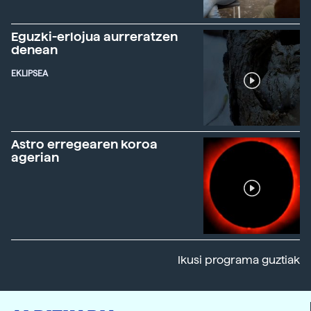
Eguzki-erlojua aurreratzen
denean
EKLIPSEA
Astro erregearen koroa
agerian
Ikusi programa guztiak