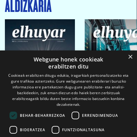
ALDIZKARIA
×
Webgune honek cookieak
erabiltzen ditu
Cookieak erabiltzen ditugu edukia, iragarkiak pertsonalizatzeko eta
gure trafikoa aztertzeko. Gure webgunearen erabilerari buruzko
informazioa ere partekatzen dugu gure publizitate- eta analisi-
bazkideekin, zuk eman diezun edo haiek beren zerbitzuak
erabiltzeagatik bildu duten beste informazio batzuekin konbina
dezaketenak.
BEHAR-BEHARREZKOA
ERRENDIMENDUA
BIDERATZEA
FUNTZIONALTASUNA
2026ko eka. 1a
2026ko mar. 1a